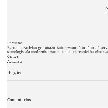
A
e
Etiquetas:
Barcelona
Activitat gratuïta
2018
observatori fabra
fabra
observ
sismologia
sala modernista
museu
cupula
telescopi
visita observa
Centre
Activitats
Comentarios