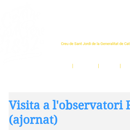
Centre Sant Pere 1
Creu de Sant Jordi de la Generalitat de Ca
L'espai sociocultural de trobada per als ve
un munt d'activitats i de persones t'esper
Inici
El Centre
Espais
Ge
Visita a l'observatori
(ajornat)