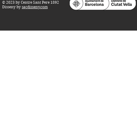
© 2023 by Centre Sant Pere 1892
Disseny by
sacdisseny.com