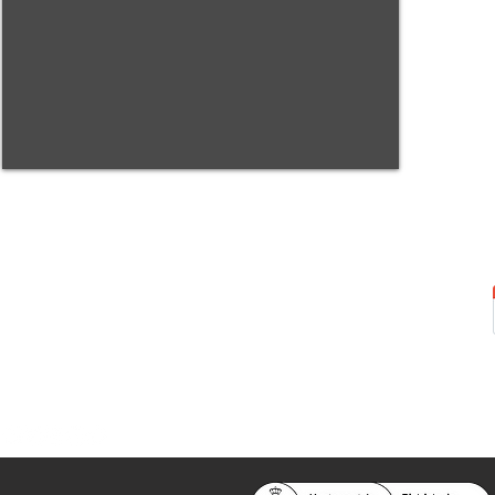
Centre Sant Pere 1892
Carrer del Rec, 21-23. 080
03 Barcelona
Tel.:
93 268 25 09
Horari d'obertura:
Totes les tardes de dilluns a dissabte (17 a 21
h.)
M
atins de dilluns, dimecres i divendres (
10 a 14 h.)
Teatre i Auditori: Carrer S
ant Pere més
Alt, 25.
info@centresantpere.com