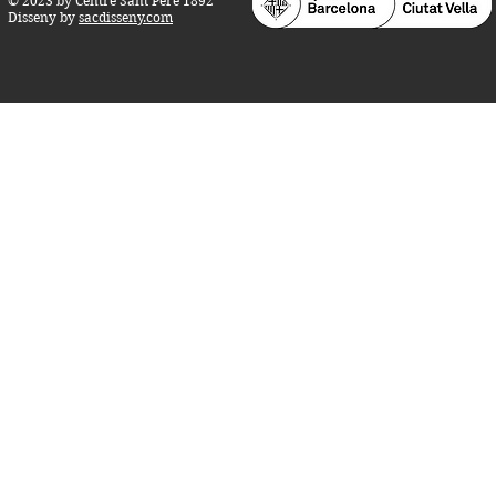
© 2023 by Centre Sant Pere 1892
Disseny by
sacdisseny.com