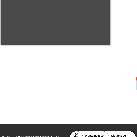
Centre Sant Pere 1892
Carrer del Rec, 21-23. 080
03 Barcelona
Tel.:
93 268 25 09
Horari d'obertura:
Totes les tardes de dilluns a dissabte (17 a 21
h.)
M
atins de dilluns, dimecres i divendres (
10 a 14 h.)
Teatre i Auditori: Carrer S
ant Pere més
Alt, 25.
info@centresantpere.com