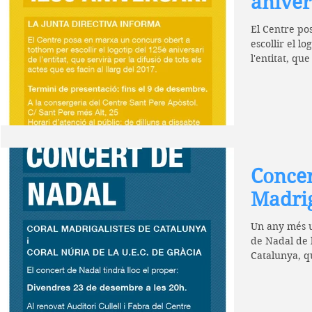
aniver
El Centre po
escollir el l
l'entitat, que
Concer
Madrig
Un any més u
de Nadal de 
Catalunya, q
col·laboració