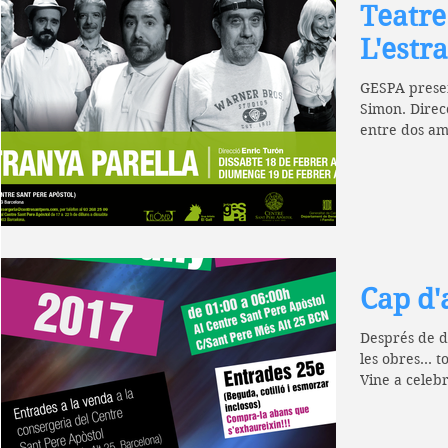
Teatre
L'estr
GESPA present
Simon. Direc
entre dos ami
Cap d'
Després de d
les obres... 
Vine a celeb