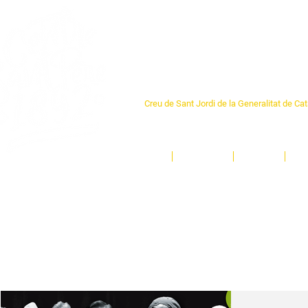
Centre Sant Pere 1
Creu de Sant Jordi de la Generalitat de Ca
L'espai sociocultural de trobada per als ve
un munt d'activitats i de persones t'esper
Inici
El Centre
Espais
Ge