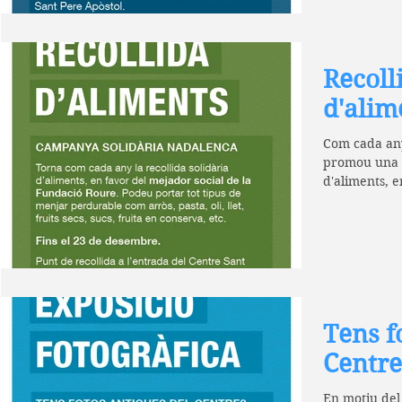
Recoll
d'alim
Com cada any
promou una c
d'aliments, e
Tens f
Centre
En motiu del