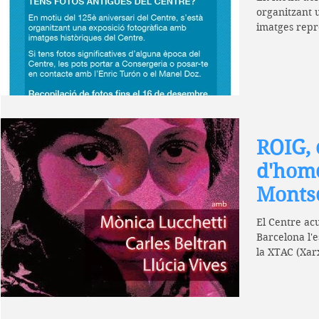
organitzant 
imatges repre
ROIG, 
d'hom
Montse
El Centre ac
Barcelona l'e
la XTAC (Xar
Catalunya) pe