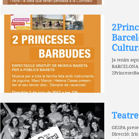
2Princ
Barcel
Cultur
Ja tenim aquí
BARCELONA 
2PrincesesBa
disc: 'Sempre
Teatr
GESPA presen
Direcció: Iri