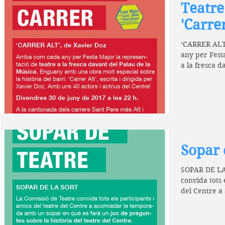
Teatre 
'Carrer
‘CARRER ALT’
any per Fest
a la fresca d
Sopar 
SOPAR DE LA
convida tots 
del Centre 
sopar...