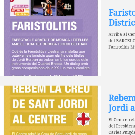
Faristo
Distri
Arriba al Cen
del BARCEL
Faristolitis M
combinació..
Rebem 
Jordi 
El Centre re
del President
Carles Puigde