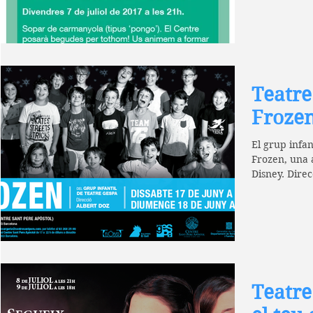
Teatre
Froze
El grup infan
Frozen, una a
Disney. Dire
DE...
Teatre