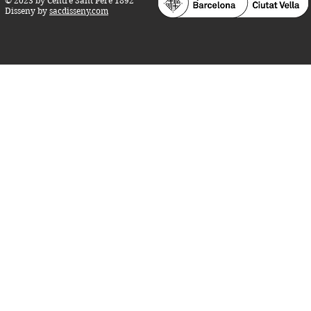
© 2023 by Centre Sant Pere 1892
Disseny by
sacdisseny.com