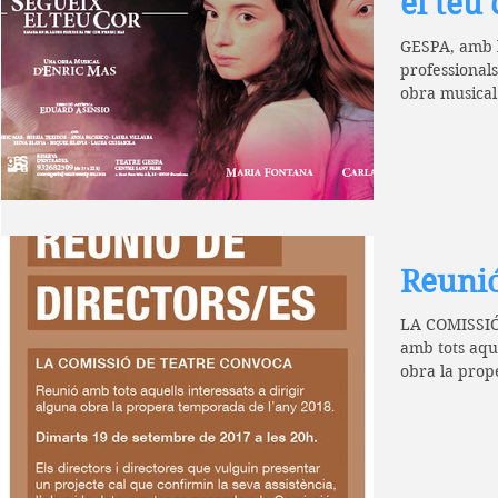
el teu 
GESPA, amb la
professionals
obra musical 
Reunió
LA COMISSI
amb tots aquell
obra la prop
Dimarts 19...