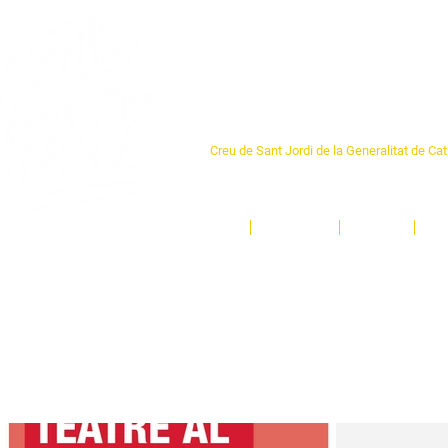
Centre Sant Pere 1
Creu de Sant Jordi de la Generalitat de Ca
L'espai sociocultural de trobada per als ve
un munt d'activitats i de persones t'esper
Inici
El Centre
Espais
Ge