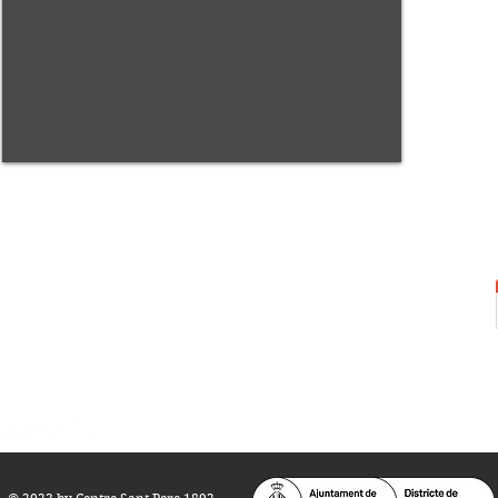
Centre Sant Pere 1892
Carrer del Rec, 21-23. 080
03 Barcelona
Tel.:
93 268 25 09
Horari d'obertura:
Totes les tardes de dilluns a dissabte (17 a 21
h.)
M
atins de dilluns, dimecres i divendres (
10 a 14 h.)
Teatre i Auditori: Carrer S
ant Pere més
Alt, 25.
info@centresantpere.com