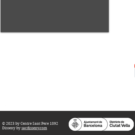
Centre Sant Pere 1892
Carrer del Rec, 21-23. 080
03 Barcelona
Tel.:
93 268 25 09
Horari d'obertura:
Totes les tardes de dilluns a dissabte (17 a 21
h.)
M
atins de dilluns, dimecres i divendres (
10 a 14 h.)
Teatre i Auditori: Carrer S
ant Pere més
Alt, 25.
info@centresantpere.com
© 2023 by Centre Sant Pere 1892
Disseny by
sacdisseny.com