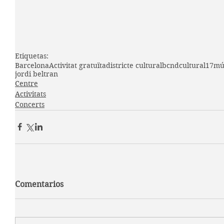
Etiquetas:
Barcelona
Activitat gratuïta
districte cultural
bcndcultural17
mú
jordi beltran
Centre
Activitats
Concerts
Comentarios