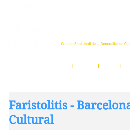
Centre Sant Pere 1
Creu de Sant Jordi de la Generalitat de Ca
L'espai sociocultural de trobada per als ve
un munt d'activitats i de persones t'esper
Inici
El Centre
Espais
Ge
Faristolitis - Barcelon
Cultural