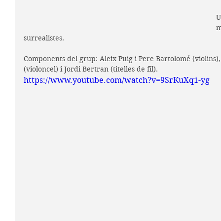
U
m
surrealistes.
Components del grup: Aleix Puig i Pere Bartolomé (violins),
(violoncel) i Jordi Bertran (titelles de fil).
https://www.youtube.com/watch?v=9SrKuXq1-yg