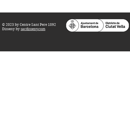
© 2023 by Centre Sant Pere 1892
Disseny by
sacdisseny.com