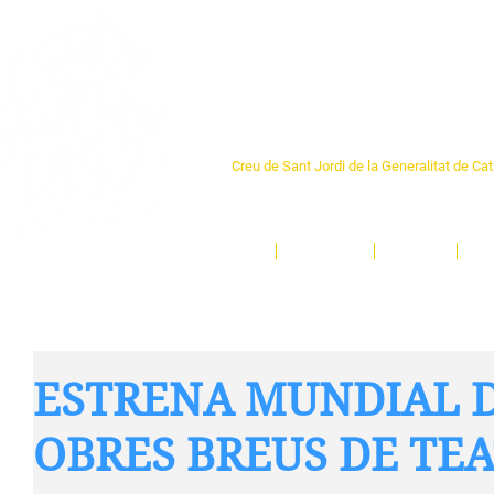
Centre Sant Pere 1
Creu de Sant Jordi de la Generalitat de Ca
L'espai sociocultural de trobada per als ve
un munt d'activitats i de persones t'esper
Inici
El Centre
Espais
Ge
ESTRENA MUNDIAL D
OBRES BREUS DE TE