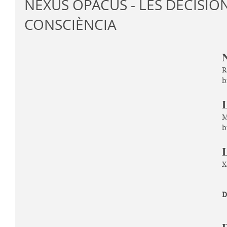
NEXUS OPACUS - LES DECISION
CONSCIÈNCIA
R
b
L
M
b
X
D