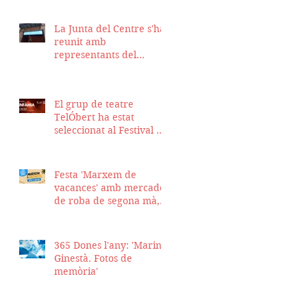
La Junta del Centre s'ha
reunit amb
representants del
Districte de Ciutat Vella
per fer seguiment del
projecte d'obra de la
El grup de teatre
nostra seu
TelÓbert ha estat
seleccionat al Festival de
la Tour en Scène 2026, a
Suïssa
Festa 'Marxem de
vacances' amb mercadet
de roba de segona mà,
sopar i talent show
365 Dones l'any: 'Marina
Ginestà. Fotos de
memòria'