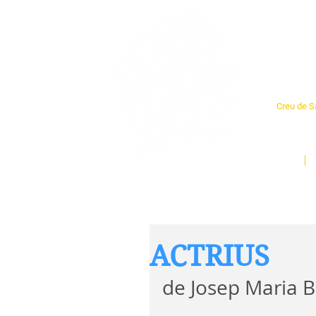
Cent
Creu de Sa
L'espai so
un munt d
Inici
ACTRIUS
de Josep Maria B