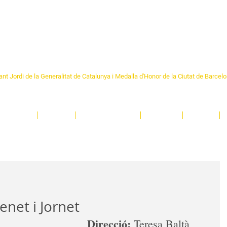
Formem part de la
Federació 
Catalunya
re Sant Pere 1892
nt Jordi de la Generalitat de Catalunya i Medalla d'Honor de la Ciutat de Barcel
ciocultural de trobada per als veïns i veïnes del barri de Sant Pere de Barcelona.
T
'activitats i de persones t'esperen en una casa amb més de 130 anys d'història.
A
El Centre
Espais
Gestions online
Entitats
Teatre
enet i Jornet
Direcció: 
Teresa Baltà