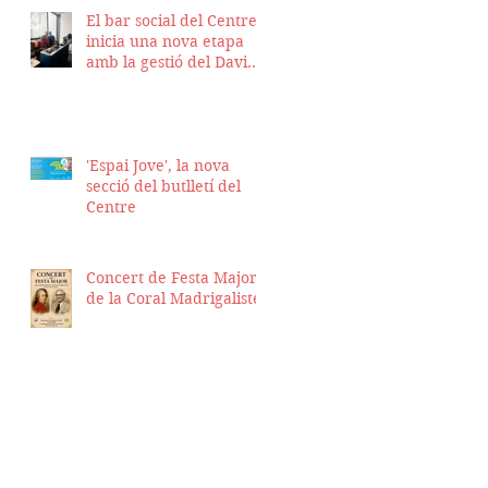
El bar social del Centre
inicia una nova etapa
amb la gestió del David
Nicolas i el Hassan
Munaim
'Espai Jove', la nova
secció del butlletí del
Centre
Concert de Festa Major
de la Coral Madrigalistes