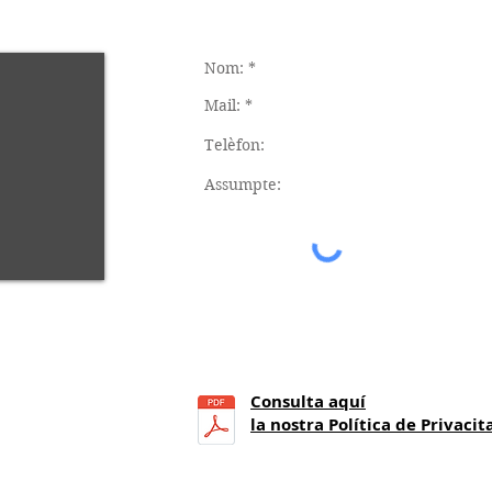
Consulta aquí
21
h.)
la nostra Política de Privacit
a 14 h.)
 25.