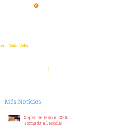
d'Ateneus de
ona · Ciutat Vella
eatre, sardanes, concerts, corals...
nima't i descobreix-nos!
Notícies
El Butlletí
Multimèdia
Més Notícies
Sopar de teatre 2026:
Tornada a l'escola!