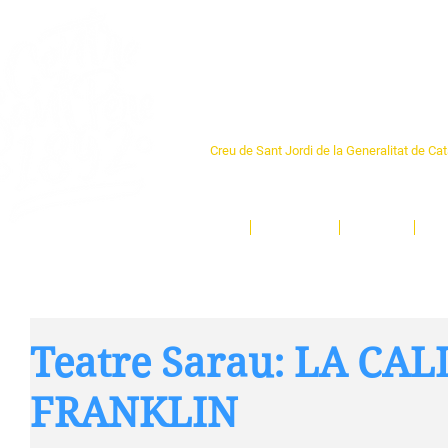
Centre Sant Pere 1
Creu de Sant Jordi de la Generalitat de Ca
L'espai sociocultural de trobada per als ve
un munt d'activitats i de persones t'esper
Inici
El Centre
Espais
Ge
Teatre Sarau: LA CAL
FRANKLIN