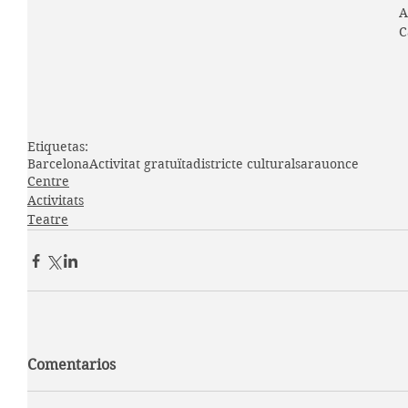
A
C
Etiquetas:
Barcelona
Activitat gratuïta
districte cultural
sarau
once
Centre
Activitats
Teatre
Comentarios