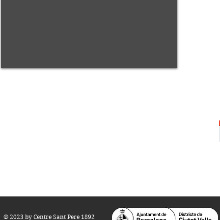
Centre Sant Pere 1892
Carrer del Rec, 21-23. 080
03 Barcelona
Tel.:
93 268 25 09
Horari d'obertura:
Totes les tardes de dilluns a dissabte (17 a 21
h.)
M
atins de dilluns, dimecres i divendres (
10 a 14 h.)
Teatre i Auditori: Carrer S
ant Pere més
Alt, 25.
info@centresantpere.com
© 2023 by Centre Sant Pere 1892