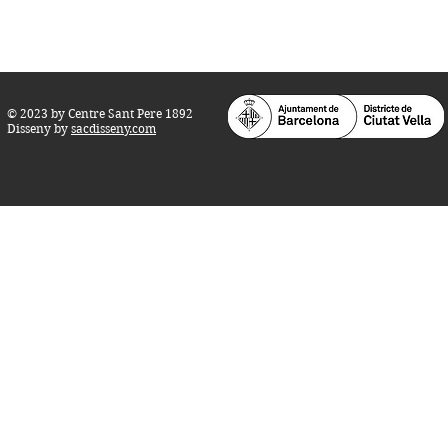
info@centresantpere.com
© 2023 by Centre Sant Pere 1892
Disseny by
sacdisseny.com