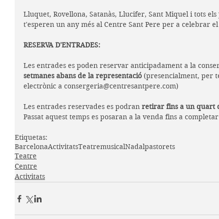
Lluquet, Rovellona, Satanàs, Llucifer, Sant Miquel i tots els 
t'esperen un any més al Centre Sant Pere per a celebrar el
RESERVA D'ENTRADES:
Les entrades es poden reservar anticipadament a la conser
setmanes abans de la representació
 (presencialment, per t
electrònic a consergeria@centresantpere.com)
Les entrades reservades es podran 
retirar fins a un quart 
Passat aquest temps es posaran a la venda fins a completar 
Etiquetas:
Barcelona
Activitats
Teatre
musical
Nadal
pastorets
Teatre
Centre
Activitats