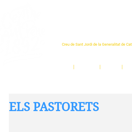
Centre Sant Pere 1
Creu de Sant Jordi de la Generalitat de Ca
L'espai sociocultural de trobada per als ve
un munt d'activitats i de persones t'esper
Inici
El Centre
Espais
Ge
ELS PASTORETS