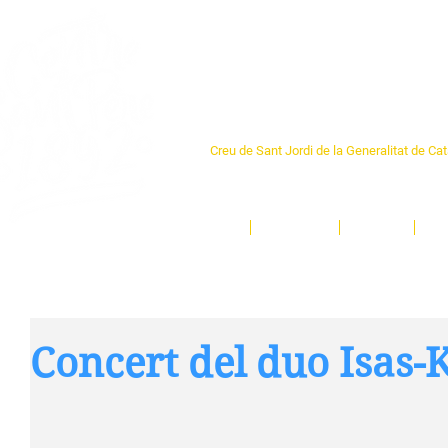
Centre Sant Pere 1
Creu de Sant Jordi de la Generalitat de Ca
L'espai sociocultural de trobada per als ve
un munt d'activitats i de persones t'esper
Inici
El Centre
Espais
Ge
Concert del duo Isas-