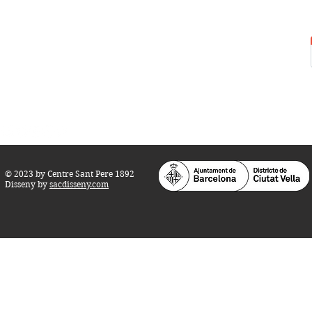
Centre Sant Pere 1892
Carrer del Rec, 21-23. 080
03 Barcelona
Tel.:
93 268 25 09
Horari d'obertura:
Totes les tardes de dilluns a dissabte (17 a 21
h.)
M
atins de dilluns, dimecres i divendres (
10 a 14 h.)
Teatre i Auditori: Carrer S
ant Pere més
Alt, 25.
info@centresantpere.com
© 2023 by Centre Sant Pere 1892
Disseny by
sacdisseny.com