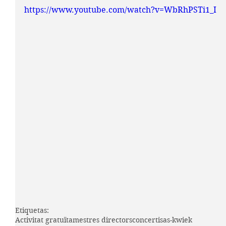
https://www.youtube.com/watch?v=WbRhPSTi1_I
Etiquetas:
Activitat gratuïta
mestres directors
concert
isas-kwiek