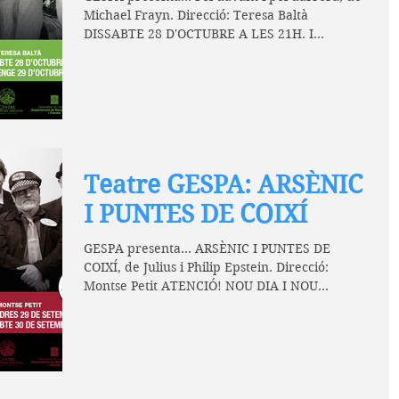
Michael Frayn. Direcció: Teresa Baltà
DISSABTE 28 D'OCTUBRE A LES 21H. I
DIUMENGE 29 A LES...
Teatre GESPA: ARSÈNIC
I PUNTES DE COIXÍ
GESPA presenta... ARSÈNIC I PUNTES DE
COIXÍ, de Julius i Philip Epstein. Direcció:
Montse Petit ATENCIÓ! NOU DIA I NOU
HORARI DE FUNCIÓ!...