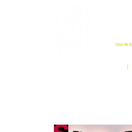
Cent
Creu de Sa
L'espai so
un munt d
Inici