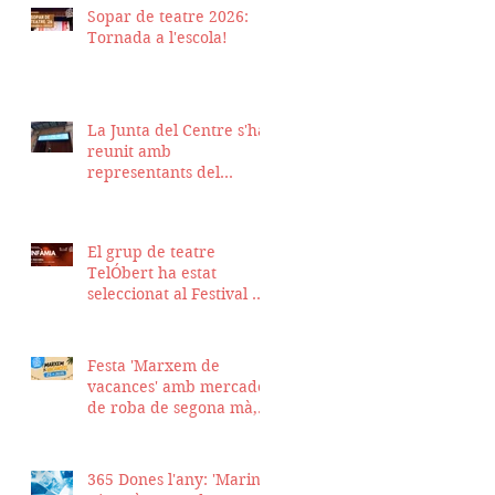
Sopar de teatre 2026:
Tornada a l'escola!
La Junta del Centre s'ha
reunit amb
representants del
Districte de Ciutat Vella
per fer seguiment del
projecte d'obra de la
El grup de teatre
nostra seu
TelÓbert ha estat
seleccionat al Festival de
la Tour en Scène 2026, a
Suïssa
Festa 'Marxem de
vacances' amb mercadet
de roba de segona mà,
sopar i talent show
365 Dones l'any: 'Marina