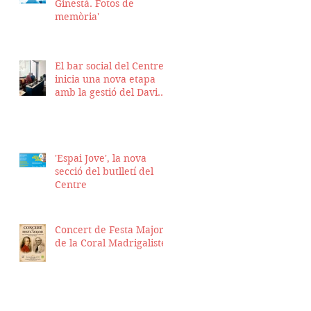
Ginestà. Fotos de
memòria'
El bar social del Centre
inicia una nova etapa
amb la gestió del David
Nicolas i el Hassan
Munaim
'Espai Jove', la nova
secció del butlletí del
Centre
Concert de Festa Major
de la Coral Madrigalistes