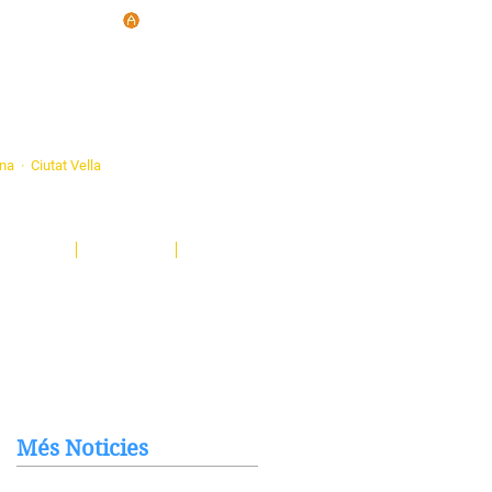
d'Ateneus de
ona · Ciutat Vella
eatre, sardanes, concerts, corals...
nima't i descobreix-nos!
Notícies
El Butlletí
Multimèdia
Més Noticies