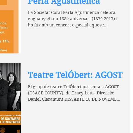
Perla Agustinenca
La Societat Coral Perla Agustinenca celebra
enguany el seu 138è aniversari (1879-2017) i
ho fa amb un concert especial aquest:
Diumenge...
Teatre TelÓbert: AGOST
El grup de teatre TelÓbert presenta... AGOST
(OSAGE COUNTY), de Tracy Letts. Direcció:
Daniel Claramunt DISSABTE 18 DE NOVEMBRE
A LES...