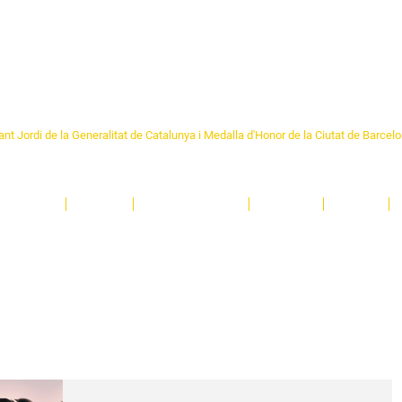
Formem part de la
Federació 
Catalunya
re Sant Pere 1892
nt Jordi de la Generalitat de Catalunya i Medalla d'Honor de la Ciutat de Barcel
ciocultural de trobada per als veïns i veïnes del barri de Sant Pere de Barcelona.
T
'activitats i de persones t'esperen en una casa amb més de 130 anys d'història.
A
El Centre
Espais
Gestions online
Entitats
Teatre