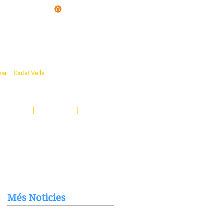
d'Ateneus de
ona · Ciutat Vella
eatre, sardanes, concerts, corals...
nima't i descobreix-nos!
Notícies
El Butlletí
Multimèdia
Més Noticies