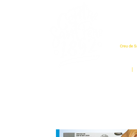
Cent
Creu de Sa
L'espai so
un munt d
Inici