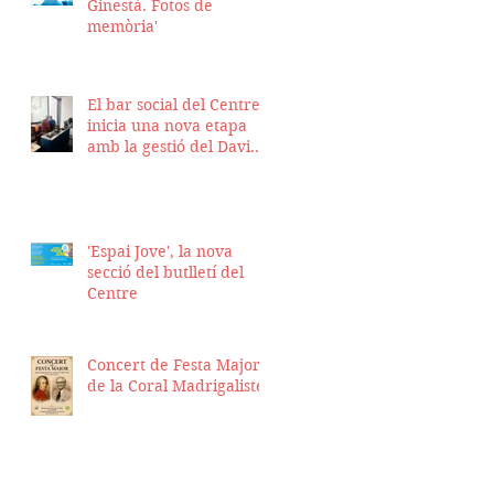
Ginestà. Fotos de
memòria'
El bar social del Centre
inicia una nova etapa
amb la gestió del David
Nicolas i el Hassan
Munaim
'Espai Jove', la nova
secció del butlletí del
Centre
Concert de Festa Major
de la Coral Madrigalistes