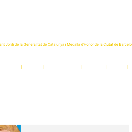
Formem part de la
Federació 
Catalunya
re Sant Pere 1892
nt Jordi de la Generalitat de Catalunya i Medalla d'Honor de la Ciutat de Barcel
ciocultural de trobada per als veïns i veïnes del barri de Sant Pere de Barcelona.
T
'activitats i de persones t'esperen en una casa amb més de 130 anys d'història.
A
El Centre
Espais
Gestions online
Entitats
Teatre