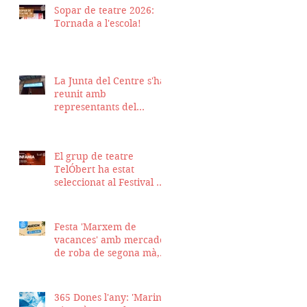
Sopar de teatre 2026:
Tornada a l'escola!
La Junta del Centre s'ha
reunit amb
representants del
Districte de Ciutat Vella
per fer seguiment del
projecte d'obra de la
El grup de teatre
nostra seu
TelÓbert ha estat
seleccionat al Festival de
la Tour en Scène 2026, a
Suïssa
Festa 'Marxem de
vacances' amb mercadet
de roba de segona mà,
sopar i talent show
365 Dones l'any: 'Marina