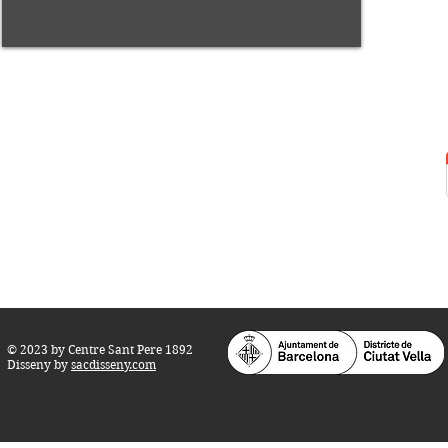
Centre Sant Pere 1892
Carrer del Rec, 21-23. 080
03 Barcelona
Tel.:
93 268 25 09
Horari d'obertura:
Totes les tardes de dilluns a dissabte (17 a 21
h.)
M
atins de dilluns, dimecres i divendres (
10 a 14 h.)
Teatre i Auditori: Carrer S
ant Pere més
Alt, 25.
info@centresantpere.com
© 2023 by Centre Sant Pere 1892
Disseny by
sacdisseny.com