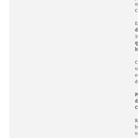
o
C
E
d
1
q
b
C
v
e
d
P
d
C
R
b
v