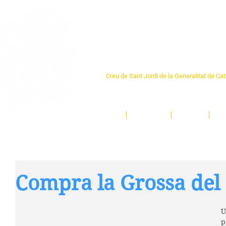
Centre Sant Pere 1
Creu de Sant Jordi de la Generalitat de Ca
L'espai sociocultural de trobada per als ve
un munt d'activitats i de persones t'esper
Inici
El Centre
Espais
Ge
Compra la Grossa del 
U
p