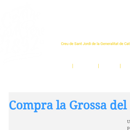
Centre Sant Pere 1
Creu de Sant Jordi de la Generalitat de Ca
L'espai sociocultural de trobada per als ve
un munt d'activitats i de persones t'esper
Inici
El Centre
Espais
Ge
Compra la Grossa del 
U
p