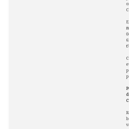
o
C
E
n
0
6
t
C
e
p
p
P
d
C
R
b
v