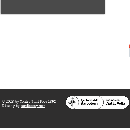
Centre Sant Pere 1892
Carrer del Rec, 21-23. 080
03 Barcelona
Tel.:
93 268 25 09
Horari d'obertura:
Totes les tardes de dilluns a dissabte (17 a 21
h.)
M
atins de dilluns, dimecres i divendres (
10 a 14 h.)
Teatre i Auditori: Carrer S
ant Pere més
Alt, 25.
info@centresantpere.com
© 2023 by Centre Sant Pere 1892
Disseny by
sacdisseny.com