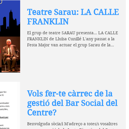
Teatre Sarau: LA CALLE
FRANKLIN
El grup de teatre SARAU presenta... LA CALLE
FRANKLIN de Lluïsa Cunillé L'any passat a la
Festa Major van actuar el grup Sarau de la...
Vols fer-te càrrec de la
gestió del Bar Social del
Centre?
Benvolguda sòcia/i M'adreço a totes/s vosaltres