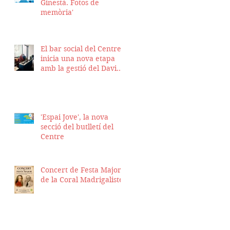
Ginestà. Fotos de
memòria'
El bar social del Centre
inicia una nova etapa
amb la gestió del David
Nicolas i el Hassan
Munaim
'Espai Jove', la nova
secció del butlletí del
Centre
Concert de Festa Major
de la Coral Madrigalistes