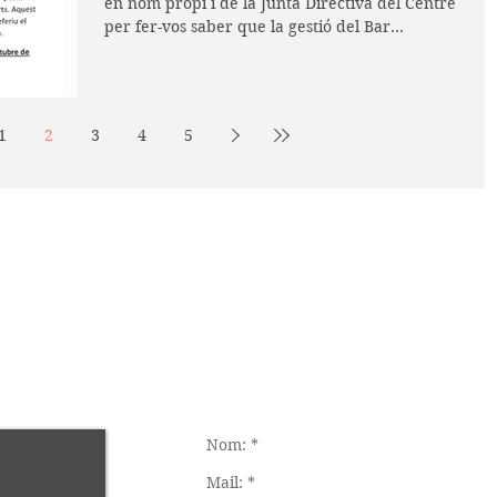
en nom propi i de la Junta Directiva del Centre
per fer-vos saber que la gestió del Bar...
1
2
3
4
5