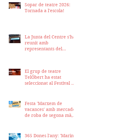
Sopar de teatre 2026:
Tornada a l'escola!
La Junta del Centre s'ha
reunit amb
representants del
Districte de Ciutat Vella
per fer seguiment del
projecte d'obra de la
El grup de teatre
nostra seu
TelÓbert ha estat
seleccionat al Festival de
la Tour en Scène 2026, a
Suïssa
Festa 'Marxem de
vacances' amb mercadet
de roba de segona mà,
sopar i talent show
365 Dones l'any: 'Marina