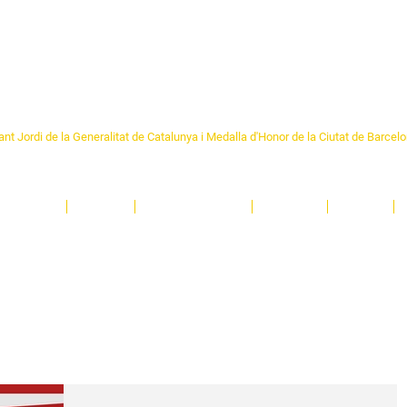
Formem part de la
Federació 
Catalunya
re Sant Pere 1892
nt Jordi de la Generalitat de Catalunya i Medalla d'Honor de la Ciutat de Barcel
ciocultural de trobada per als veïns i veïnes del barri de Sant Pere de Barcelona.
T
'activitats i de persones t'esperen en una casa amb més de 130 anys d'història.
A
El Centre
Espais
Gestions online
Entitats
Teatre