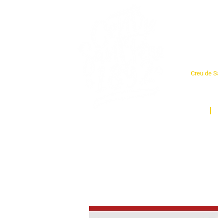
Cent
Creu de Sa
L'espai so
un munt d
Inici