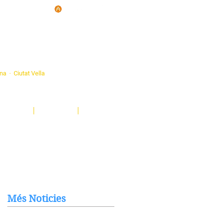
d'Ateneus de
ona · Ciutat Vella
eatre, sardanes, concerts, corals...
nima't i descobreix-nos!
Notícies
El Butlletí
Multimèdia
Més Noticies