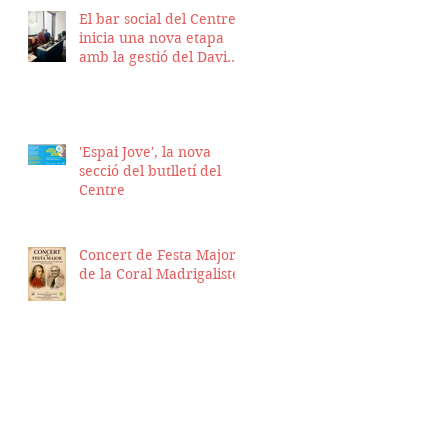
El bar social del Centre
inicia una nova etapa
amb la gestió del David
Nicolas i el Hassan
Munaim
'Espai Jove', la nova
secció del butlletí del
Centre
Concert de Festa Major
de la Coral Madrigalistes