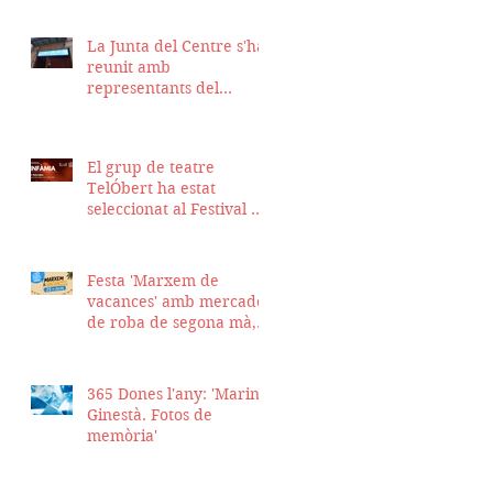
La Junta del Centre s'ha
reunit amb
representants del
Districte de Ciutat Vella
per fer seguiment del
projecte d'obra de la
El grup de teatre
nostra seu
TelÓbert ha estat
seleccionat al Festival de
la Tour en Scène 2026, a
Suïssa
Festa 'Marxem de
vacances' amb mercadet
de roba de segona mà,
sopar i talent show
365 Dones l'any: 'Marina
Ginestà. Fotos de
memòria'