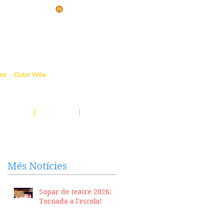
d'Ateneus de
ona · Ciutat Vella
eatre, sardanes, concerts, corals...
nima't i descobreix-nos!
Notícies
El Butlletí
Multimèdia
Més Notícies
Sopar de teatre 2026:
Tornada a l'escola!