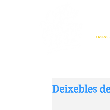
Cent
Creu de Sa
L'espai so
un munt d
Inici
Deixebles d