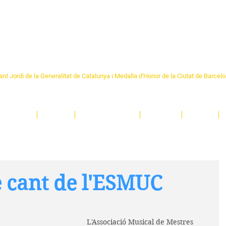
Formem part de la
Federació 
Catalunya
re Sant Pere 1892
nt Jordi de la Generalitat de Catalunya i Medalla d'Honor de la Ciutat de Barcel
ciocultural de trobada per als veïns i veïnes del barri de Sant Pere de Barcelona.
T
'activitats i de persones t'esperen en una casa amb més de 130 anys d'història.
A
El Centre
Espais
Gestions online
Entitats
Teatre
e cant de l'ESMUC
L'Associació Musical de Mestres 