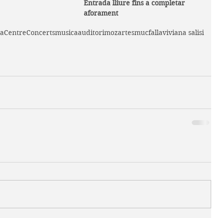
Entrada lliure fins a completar 
aforament
ta
Centre
Concerts
musica
auditori
mozart
esmuc
falla
viviana salisi