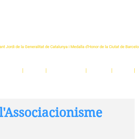
Formem part de la
Federació 
Catalunya
re Sant Pere 1892
nt Jordi de la Generalitat de Catalunya i Medalla d'Honor de la Ciutat de Barcel
ciocultural de trobada per als veïns i veïnes del barri de Sant Pere de Barcelona.
T
'activitats i de persones t'esperen en una casa amb més de 130 anys d'història.
A
El Centre
Espais
Gestions online
Entitats
Teatre
l'Associacionisme