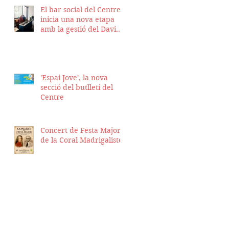
El bar social del Centre
inicia una nova etapa
amb la gestió del David
Nicolas i el Hassan
Munaim
'Espai Jove', la nova
secció del butlletí del
Centre
Concert de Festa Major
de la Coral Madrigalistes