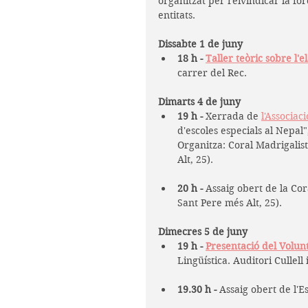
organitzat per reivindicar la for
entitats.
Dissabte 1 de juny 
18 h - 
Taller teòric sobre l'e
carrer del Rec.
Dimarts 4 de juny 
19 h -
 Xerrada de 
l'Associac
d'escoles especials al Nepal
Organitza: Coral Madrigalist
Alt, 25).
20 h - 
Assaig obert de la Cor
Sant Pere més Alt, 25).
Dimecres 5 de juny
19 h - 
Presentació del Volun
Lingüística. Auditori Cullell 
19.30 h -
 Assaig obert de l'E