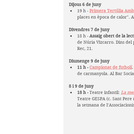
Dijous 6 de juny
19 h - 
Primera Tertúlia Amb
places en època de calor". A
Divendres 7 de juny
18 h - 
Assaig obert de la le
de Núria Vizcarro. Dins del 
Rec, 21.
Diumenge 9 de juny
11 h - 
Campionat de futbolí
.
de carmanyola. Al Bar Social
8 i 9 de juny
18 h -
 Teatre infantil: 
La mer
Teatre GESPA (c. Sant Pere m
la setmana de l’Associacioni