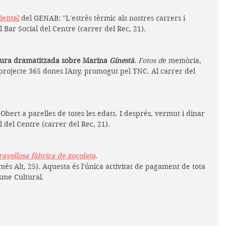
iental
 del GENAB: "L'estrès tèrmic als nostres carrers i 
l Bar Social del Centre (carrer del Rec, 21).
ctura dramatitzada sobre Marina 
Ginestà
. Fotos d
e memòria, 
projecte 365 dones l'Any, promogut pel TNC. Al carrer del 
 Obert a parelles de totes les edats. I després, vermut i dinar 
 del Centre (carrer del Rec, 21).
avellosa fàbrica de xocolata
. 
és Alt, 25).
 Aquesta és l'única activitat
de pagament de tota 
sme Cultural.