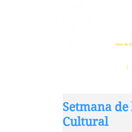
Cent
Creu de Sa
L'espai so
un munt d
Inici
Setmana de 
Cultural