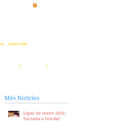
d'Ateneus de
ona · Ciutat Vella
eatre, sardanes, concerts, corals...
nima't i descobreix-nos!
Notícies
El Butlletí
Multimèdia
Més Notícies
Sopar de teatre 2026:
Tornada a l'escola!