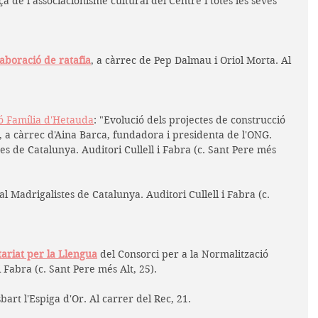
ça de l’associacionisme cultural del Centre i totes les seves 
laboració de ratafia
, a càrrec de Pep Dalmau i Oriol Morta. Al 
ió Família d'Hetauda
: "Evolució dels projectes de construcció 
", a càrrec d'Aina Barca, fundadora i presidenta de l'ONG. 
es de Catalunya. Auditori Cullell i Fabra (c. Sant Pere més 
al Madrigalistes de Catalunya. Auditori Cullell i Fabra (c. 
tariat per la Llengua
 del Consorci per a la Normalització 
i Fabra (c. Sant Pere més Alt, 25).
sbart l'Espiga d'Or. Al carrer del Rec, 21.