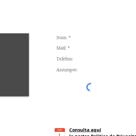
Consulta aquí
21
h.)