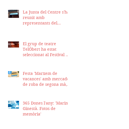
La Junta del Centre s'ha
reunit amb
representants del
Districte de Ciutat Vella
per fer seguiment del
projecte d'obra de la
El grup de teatre
nostra seu
TelÓbert ha estat
seleccionat al Festival de
la Tour en Scène 2026, a
Suïssa
Festa 'Marxem de
vacances' amb mercadet
de roba de segona mà,
sopar i talent show
365 Dones l'any: 'Marina
Ginestà. Fotos de
memòria'