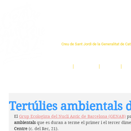
Centre Sant Pere 1
Creu de Sant Jordi de la Generalitat de Ca
L'espai sociocultural de trobada per als ve
un munt d'activitats i de persones t'esper
Inici
El Centre
Espais
Ge
Tertúlies ambientals
El 
Grup Ecologista del Nucli Antic de Barcelona (GENAB)
 p
ambientals
 que es duran a terme el primer i el tercer dim
Centre
 (c. del Rec, 21).