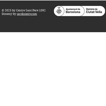
© 2023 by Centre Sant Pere 1892
Disseny by
sacdisseny.com