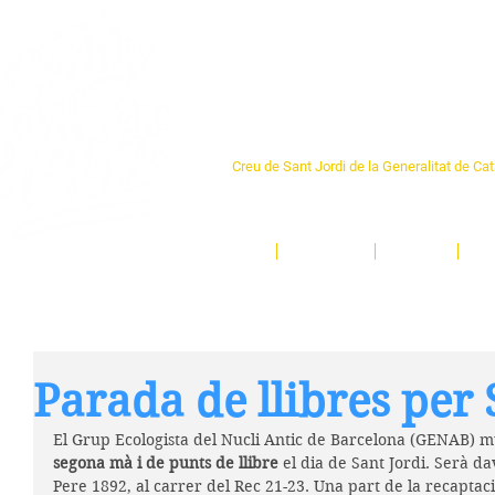
Centre Sant Pere 1
Creu de Sant Jordi de la Generalitat de Ca
L'espai sociocultural de trobada per als ve
un munt d'activitats i de persones t'esper
Inici
El Centre
Espais
Ge
Parada de llibres per 
El Grup Ecologista del Nucli Antic de Barcelona (GENAB) 
segona mà i de punts de llibre
 el dia de Sant Jordi. Serà d
Pere 1892, al carrer del Rec 21-23. Una part de la recaptaci