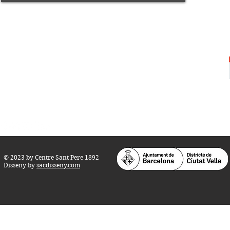
Centre Sant Pere 1892
Carrer del Rec, 21-23. 080
03 Barcelona
Tel.:
93 268 25 09
Horari d'obertura:
Totes les tardes de dilluns a dissabte (17 a 21
h.)
M
atins de dilluns, dimecres i divendres (
10 a 14 h.)
Teatre i Auditori: Carrer S
ant Pere més
Alt, 25.
info@centresantpere.com
© 2023 by Centre Sant Pere 1892
Disseny by
sacdisseny.com