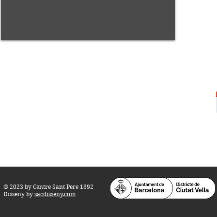
Centre Sant Pere 1892
Carrer del Rec, 21-23. 080
03 Barcelona
Tel.:
93 268 25 09
Horari d'obertura:
Totes les tardes de dilluns a dissabte (17 a 21
h.)
M
atins de dilluns, dimecres i divendres (
10 a 14 h.)
Teatre i Auditori: Carrer S
ant Pere més
Alt, 25.
info@centresantpere.com
© 2023 by Centre Sant Pere 1892
Disseny by
sacdisseny.com