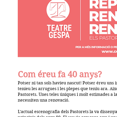
Com éreu fa 40 anys?
Potser ni tan sols havíeu nascut! Potser éreu uns i
teníeu les arrugues i les plepes que teniu ara. A
Pastorets. Unes teles úniques i molt estimades a l
necessiten una renovació.
L’actual escenografia dels Pastorets la va dissenyar 