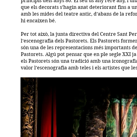
principis dels anys 80. El seu ús any rere any, i 
que els decorats s’hagin anat deteriorant fins a u
amb les mides del teatre antic, d’abans de la refor
hi encaixen bé.
Per tot això, la junta directiva del Centre Sant P
l’escenografia dels Pastorets. Els Pastorets formen
són una de les representacions més importants de 
Pastorets. Algú pot pensar que en ple segle XXI ja
els Pastorets són una tradició amb una iconografi
valor l’escenografia amb teles i els artistes que 