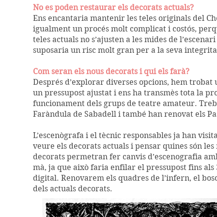
No es poden restaurar els decorats actuals?
Ens encantaria mantenir les teles originals del Cho
igualment un procés molt complicat i costós, perq
teles actuals no s’ajusten a les mides de l’escenar
suposaria un risc molt gran per a la seva integrita
Com seran els nous decorats i qui els farà?
Després d’explorar diverses opcions, hem trobat 
un pressupost ajustat i ens ha transmès tota la pr
funcionament dels grups de teatre amateur. Treba
Faràndula de Sabadell i també han renovat els Pa
L’escenògrafa i el tècnic responsables ja han visit
veure els decorats actuals i pensar quines són les 
decorats permetran fer canvis d’escenografia amb m
mà, ja que això faria enfilar el pressupost fins a
digital. Renovarem els quadres de l’infern, el bosc
dels actuals decorats.