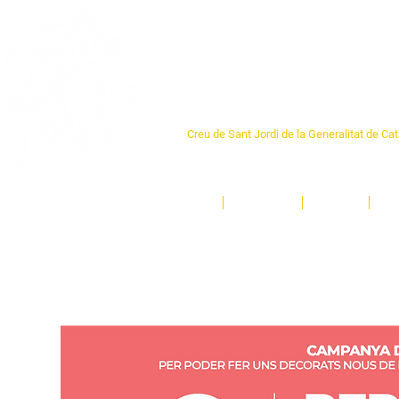
Centre Sant Pere 1
Creu de Sant Jordi de la Generalitat de Ca
L'espai sociocultural de trobada per als ve
un munt d'activitats i de persones t'esper
Inici
El Centre
Espais
Ge