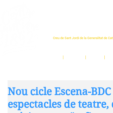
Centre Sant Pere 1
Creu de Sant Jordi de la Generalitat de Ca
L'espai sociocultural de trobada per als ve
un munt d'activitats i de persones t'esper
Inici
El Centre
Espais
Ge
Nou cicle Escena-BDC 
espectacles de teatre,