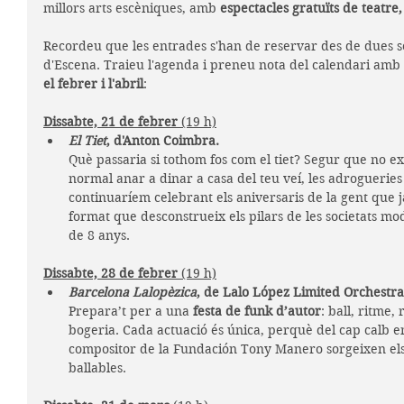
millors arts escèniques, amb 
espectacles gratuïts de teatre
Recordeu que les entrades s'han de reservar des de dues 
d'Escena. Traieu l'agenda i preneu nota del calendari amb t
el febrer i l'abril
:
Dissabte, 21 de febrer 
(19 h)
El Tiet
, d'Anton Coimbra.
Què passaria si tothom fos com el tiet? Segur que no exis
normal anar a dinar a casa del teu veí, les adrogueries 
continuaríem celebrant els aniversaris de la gent que ja
format que desconstrueix els pilars de les societats 
de 8 anys.
Dissabte, 28 de febrer 
(19 h)
Barcelona Lalopèzica
, de Lalo López Limited Orchestra
Prepara’t per a una 
festa de funk d’autor
: ball, ritme,
bogeria. Cada actuació és única, perquè del cap calb en
compositor de la Fundación Tony Manero sorgeixen els 
ballables.