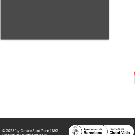
Centre Sant Pere 1892
Carrer del Rec, 21-23. 080
03 Barcelona
Tel.:
93 268 25 09
Horari d'obertura:
Totes les tardes de dilluns a dissabte (17 a 21
h.)
M
atins de dilluns, dimecres i divendres (
10 a 14 h.)
Teatre i Auditori: Carrer S
ant Pere més
Alt, 25.
info@centresantpere.com
© 2023 by Centre Sant Pere 1892