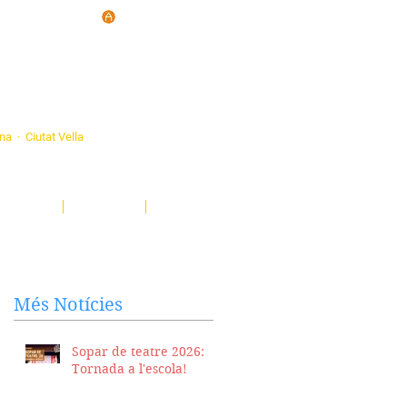
d'Ateneus de
ona · Ciutat Vella
eatre, sardanes, concerts, corals...
nima't i descobreix-nos!
Notícies
El Butlletí
Multimèdia
Més Notícies
Sopar de teatre 2026:
Tornada a l'escola!