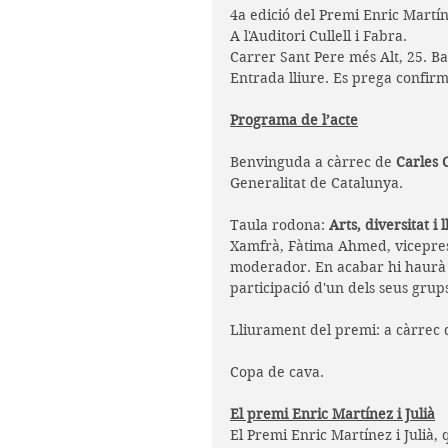
4a edició del Premi Enric Martíne
A l'Auditori Cullell i Fabra.
Carrer Sant Pere més Alt, 25. B
Entrada lliure. Es prega confirm
Programa de l’acte
Benvinguda a càrrec de
 Carles
Generalitat de Catalunya.
Taula rodona: 
Arts, diversitat i
Xamfrà, Fàtima Ahmed, vicepresi
moderador. En acabar hi haurà 
participació d'un dels seus grup
Lliurament del premi: a càrrec d
Copa de cava.
El premi Enric Martínez i Julià
El Premi Enric Martínez i Julià,