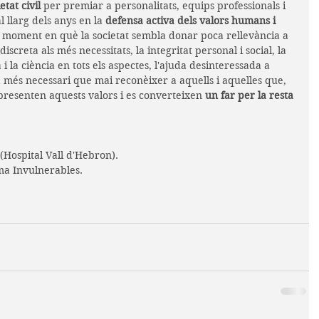
etat civil
 per premiar a personalitats, equips professionals i 
l llarg dels anys en la 
defensa activa dels valors humans i 
 moment en què la societat sembla donar poca rellevància a 
discreta als més necessitats, la integritat personal i social, la 
a i la ciència en tots els aspectes, l'ajuda desinteressada a 
fa més necessari que mai reconèixer a aquells i aquelles que, 
presenten aquests valors i es converteixen 
un far per la resta 
(Hospital Vall d'Hebron).
ma Invulnerables.
.