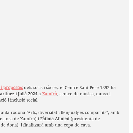
s i propostes
 dels socis i sòcies, el Centre Sant Pere 1892 ha 
rtínez i Julià 2024
 a 
Xamfrà
, centre de música, dansa i 
ió i inclusió social. 
taula rodona "Arts, diversitat i llenguatges compartits", amb 
rectora de Xamfrà) i 
Fàtima Ahmed 
(presidenta de 
s de dona), i finalitzarà amb una copa de cava.