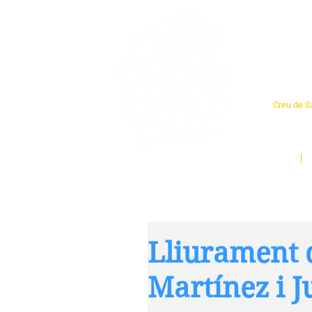
Cent
Creu de Sa
L'espai so
un munt d
Inici
Lliurament 
Martínez i J