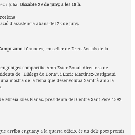
z i Julià: 
Dissabte 29 de juny, a les 18 h. 
arcelona.
ació d’assistència abans del 22 de juny.
 Campuzano
 i Canadés, conseller de Drets Socials de la 
 llenguatges compartits
. Amb Ester Bonal, directora de 
denta de "Diàlegs de Dona", i Enric Martínez-Castignani, 
una mostra de la feina que desenvolupa Xamfrà amb la 
s.
e Mireia Siles Planas, presidenta del Centre Sant Pere 1892.
 que arriba enguany a la quarta edició, és un dels pocs premis 