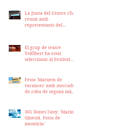
La Junta del Centre s'ha
reunit amb
representants del
Districte de Ciutat Vella
per fer seguiment del
projecte d'obra de la
El grup de teatre
nostra seu
TelÓbert ha estat
seleccionat al Festival de
la Tour en Scène 2026, a
Suïssa
Festa 'Marxem de
vacances' amb mercadet
de roba de segona mà,
sopar i talent show
365 Dones l'any: 'Marina
Ginestà. Fotos de
memòria'