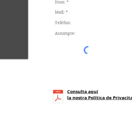
Consulta aquí
21
h.)
la nostra Política de Privacit
a 14 h.)
 25.