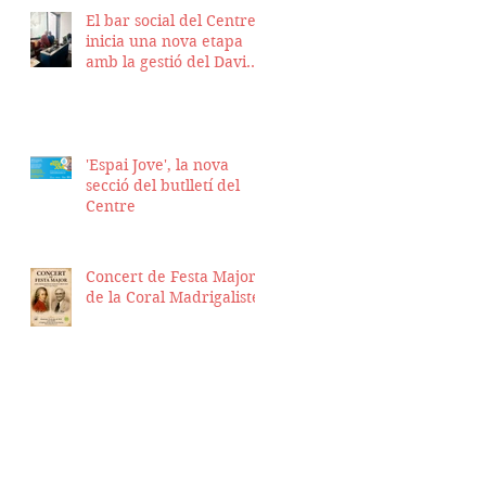
El bar social del Centre
inicia una nova etapa
amb la gestió del David
Nicolas i el Hassan
Munaim
'Espai Jove', la nova
secció del butlletí del
Centre
Concert de Festa Major
de la Coral Madrigalistes