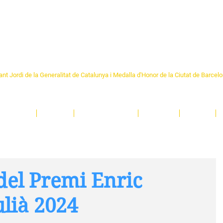
Formem part de la
Federació 
Catalunya
re Sant Pere 1892
nt Jordi de la Generalitat de Catalunya i Medalla d'Honor de la Ciutat de Barcel
ciocultural de trobada per als veïns i veïnes del barri de Sant Pere de Barcelona.
T
'activitats i de persones t'esperen en una casa amb més de 130 anys d'història.
A
El Centre
Espais
Gestions online
Entitats
Teatre
del Premi Enric
ulià 2024