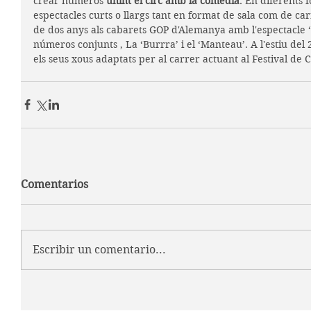
crear números 
unint el circ amb la comèdia
. En diferents 
espectacles curts o llargs tant en format de sala com de ca
de dos anys als cabarets GOP d'Alemanya amb l'espectacle 
números conjunts , La ‘Burrra’ i el ‘Manteau’. A l'estiu de
els seus xous adaptats per al carrer actuant al Festival de
Comentarios
Escribir un comentario...