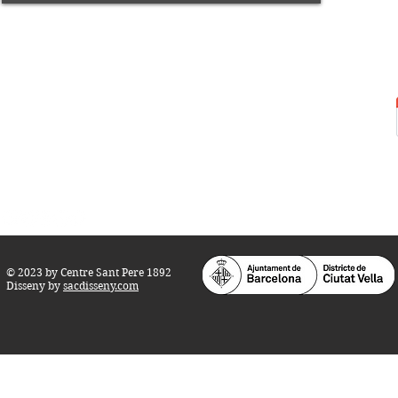
Centre Sant Pere 1892
Carrer del Rec, 21-23. 080
03 Barcelona
Tel.:
93 268 25 09
Horari d'obertura:
Totes les tardes de dilluns a dissabte (17 a 21
h.)
M
atins de dilluns, dimecres i divendres (
10 a 14 h.)
Teatre i Auditori: Carrer S
ant Pere més
Alt, 25.
info@centresantpere.com
© 2023 by Centre Sant Pere 1892
Disseny by
sacdisseny.com