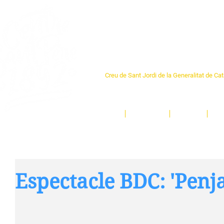
Centre Sant Pere 1
Creu de Sant Jordi de la Generalitat de Ca
L'espai sociocultural de trobada per als ve
un munt d'activitats i de persones t'esper
Inici
El Centre
Espais
Ge
Espectacle BDC: 'Penja