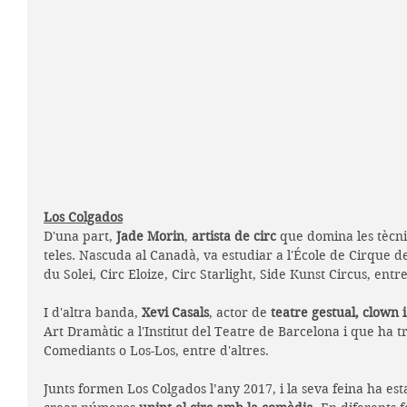
Los Colgados
D'una part, 
Jade Morin
, 
artista de circ
 que domina les tècni
teles. Nascuda al Canadà, va estudiar a l'École de Cirque de
du Solei, Circ Eloize, Circ Starlight, Side Kunst Circus, ent
I d'altra banda, 
Xevi Casals
, actor de 
teatre gestual, clown i
Art Dramàtic a l'Institut del Teatre de Barcelona i que ha tr
Comediants o Los-Los, entre d'altres.
Junts formen Los Colgados l’any 2017, i la seva feina ha es