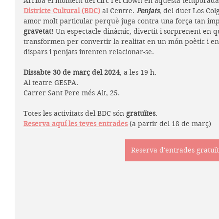
Arriba el moment del circ i el clown en aquesta temporada
Districte Cultural (BDC)
 al Centre. 
Penjats
, del duet Los Col
amor molt particular perquè juga contra una força tan imp
gravetat
! Un espectacle dinàmic, divertit i sorprenent en q
transformen per convertir la realitat en un món poètic i en
dispars i penjats intenten relacionar-se.
Dissabte 30 de març del 2024
, a les 19 h.
Al teatre GESPA. 
Carrer Sant Pere més Alt, 25. 
Totes les activitats del BDC són 
gratuïtes
. 
Reserva aquí les teves entrades
 (a partir del 18 de març)
Reserva d'entrades gratuï