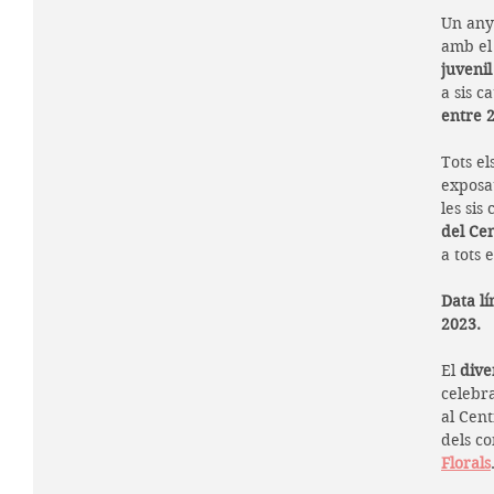
Un any
amb el 
juvenil
a sis c
entre 2
Tots el
exposat
les sis
del Ce
a tots 
Data lí
2023.
El 
dive
celebr
al Cent
dels co
Florals