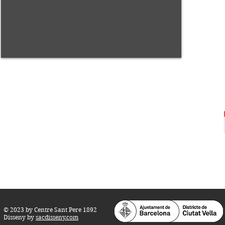
Centre Sant Pere 1892
Carrer del Rec, 21-23. 080
03 Barcelona
Tel.:
93 268 25 09
Horari d'obertura:
Totes les tardes de dilluns a dissabte (17 a 21
h.)
M
atins de dilluns, dimecres i divendres (
10 a 14 h.)
Teatre i Auditori: Carrer S
ant Pere més
Alt, 25.
info@centresantpere.com
© 2023 by Centre Sant Pere 1892
Disseny by
sacdisseny.com