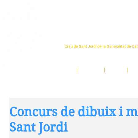
Centre Sant Pere 1
Creu de Sant Jordi de la Generalitat de Ca
L'espai sociocultural de trobada per als ve
un munt d'activitats i de persones t'esper
Inici
El Centre
Espais
Ge
Concurs de dibuix i m
Sant Jordi