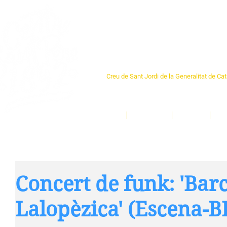
Centre Sant Pere 1
Creu de Sant Jordi de la Generalitat de Ca
L'espai sociocultural de trobada per als ve
un munt d'activitats i de persones t'esper
Inici
El Centre
Espais
Ge
Concert de funk: 'Bar
Lalopèzica' (Escena-B