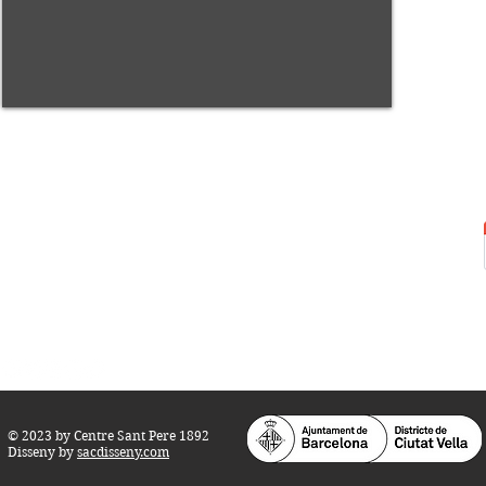
Centre Sant Pere 1892
Carrer del Rec, 21-23. 080
03 Barcelona
Tel.:
93 268 25 09
Horari d'obertura:
Totes les tardes de dilluns a dissabte (17 a 21
h.)
M
atins de dilluns, dimecres i divendres (
10 a 14 h.)
Teatre i Auditori: Carrer S
ant Pere més
Alt, 25.
info@centresantpere.com
© 2023 by Centre Sant Pere 1892
Disseny by
sacdisseny.com