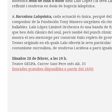
autèntica 
festa de funk d’autor
 amb Lalo López i la seva Li
reflexió i tendresa en dosis de bogeria lalopèzica.
A 
Barcelona Lalopèzica, 
cada actuació és única, perquè del 
compositor de la Fundación Tony Manero sorgeixen els ritm
ballables. Lalo López Limited Orchestra és una banda de f
que beu dels clàssics del soul, però també del punch rítmic
mostra el seu mestratge per construir èxits replets de groo
Temes originals en els quals Lalo ofereix la seva particular
costumisme surrealista, de tendresa i acidesa a parts iguals
Dissabte 28 de febrer, a les 19 h.
Teatre GESPA. Carrer Sant Pere més Alt, 25
Entrades gratuïtes disponibles a partir del 16/02