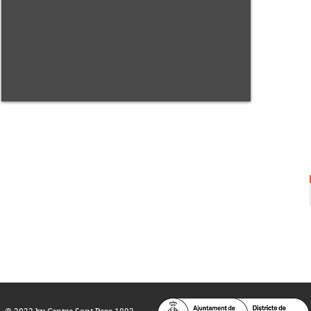
Centre Sant Pere 1892
Carrer del Rec, 21-23. 080
03 Barcelona
Tel.:
93 268 25 09
Horari d'obertura:
Totes les tardes de dilluns a dissabte (17 a 21
h.)
M
atins de dilluns, dimecres i divendres (
10 a 14 h.)
Teatre i Auditori: Carrer S
ant Pere més
Alt, 25.
info@centresantpere.com