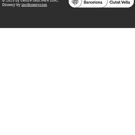
© 2023 by Centre Sant Pere 1892
Disseny by
sacdisseny.com