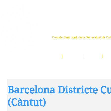
Centre Sant Pere 1
Creu de Sant Jordi de la Generalitat de Ca
L'espai sociocultural de trobada per als ve
un munt d'activitats i de persones t'esper
Inici
El Centre
Espais
Ge
Barcelona Districte Cu
(Càntut)