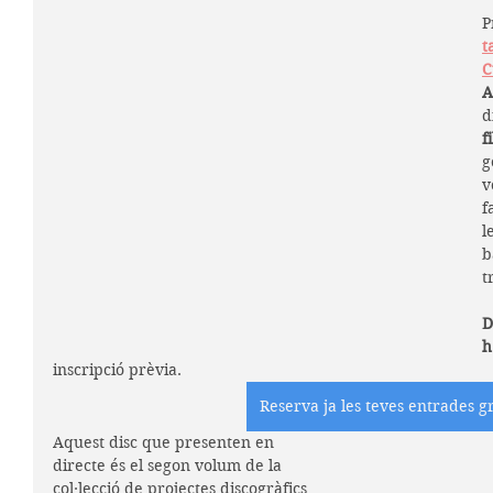
P
t
C
A
d
f
g
v
f
l
b
t
D
h
inscripció prèvia.
Reserva ja les teves entrades g
Aquest disc que presenten en 
directe és el segon volum de la 
col·lecció de projectes discogràfics 