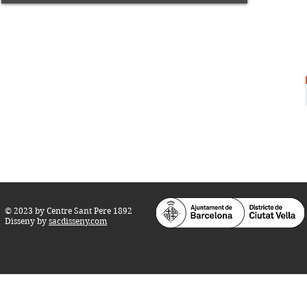
Centre Sant Pere 1892
Carrer del Rec, 21-23. 080
03 Barcelona
Tel.:
93 268 25 09
Horari d'obertura:
Totes les tardes de dilluns a dissabte (17 a 21
h.)
M
atins de dilluns, dimecres i divendres (
10 a 14 h.)
Teatre i Auditori: Carrer S
ant Pere més
Alt, 25.
info@centresantpere.com
© 2023 by Centre Sant Pere 1892
Disseny by
sacdisseny.com