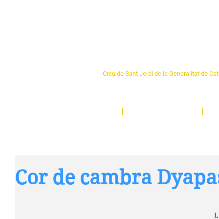
Centre Sant Pere 1
Creu de Sant Jordi de la Generalitat de Ca
L'espai sociocultural de trobada per als ve
un munt d'activitats i de persones t'esper
Inici
El Centre
Espais
Ge
Cor de cambra Dyapa
L