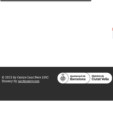
Centre Sant Pere 1892
Carrer del Rec, 21-23. 080
03 Barcelona
Tel.:
93 268 25 09
Horari d'obertura:
Totes les tardes de dilluns a dissabte (17 a 21
h.)
M
atins de dilluns, dimecres i divendres (
10 a 14 h.)
Teatre i Auditori: Carrer S
ant Pere més
Alt, 25.
info@centresantpere.com
© 2023 by Centre Sant Pere 1892
Disseny by
sacdisseny.com