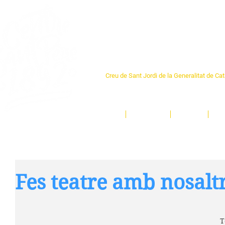
Centre Sant Pere 1
Creu de Sant Jordi de la Generalitat de Ca
L'espai sociocultural de trobada per als ve
un munt d'activitats i de persones t'esper
Inici
El Centre
Espais
Ge
Fes teatre amb nosalt
T