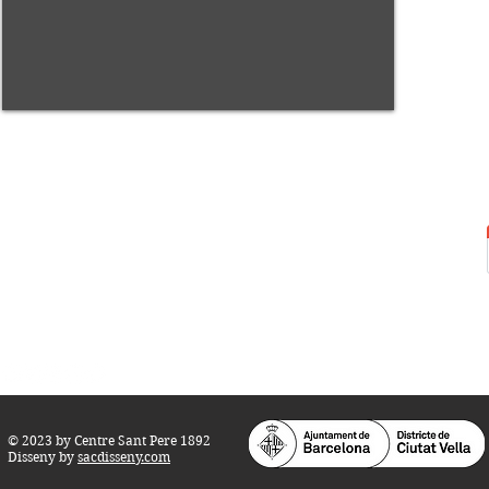
Centre Sant Pere 1892
Carrer del Rec, 21-23. 080
03 Barcelona
Tel.:
93 268 25 09
Horari d'obertura:
Totes les tardes de dilluns a dissabte (17 a 21
h.)
M
atins de dilluns, dimecres i divendres (
10 a 14 h.)
Teatre i Auditori: Carrer S
ant Pere més
Alt, 25.
info@centresantpere.com
© 2023 by Centre Sant Pere 1892
Disseny by
sacdisseny.com