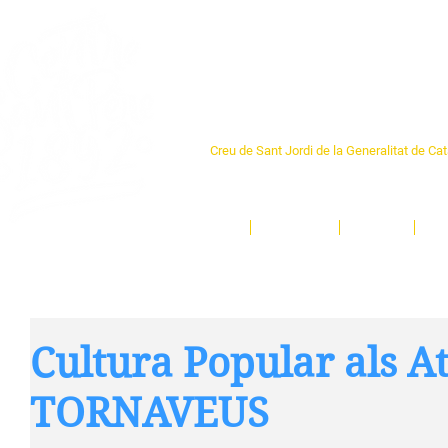
Centre Sant Pere 1
Creu de Sant Jordi de la Generalitat de Ca
L'espai sociocultural de trobada per als ve
un munt d'activitats i de persones t'esper
Inici
El Centre
Espais
Ge
Cultura Popular als A
TORNAVEUS