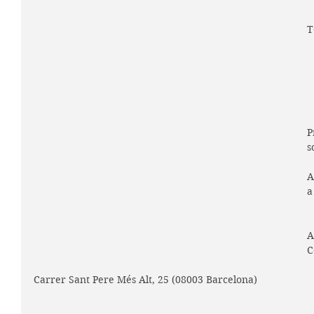
T
P
s
A
a
A
C
Carrer Sant Pere Més Alt, 25 (08003 Barcelona)