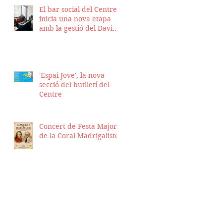
El bar social del Centre
inicia una nova etapa
amb la gestió del David
Nicolas i el Hassan
Munaim
'Espai Jove', la nova
secció del butlletí del
Centre
Concert de Festa Major
de la Coral Madrigalistes