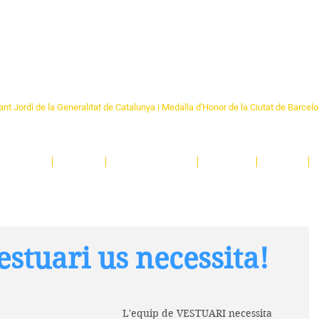
Formem part de la
Federació 
Catalunya
re Sant Pere 1892
nt Jordi de la Generalitat de Catalunya i Medalla d'Honor de la Ciutat de Barcel
ciocultural de trobada per als veïns i veïnes del barri de Sant Pere de Barcelona.
T
'activitats i de persones t'esperen en una casa amb més de 130 anys d'història.
A
El Centre
Espais
Gestions online
Entitats
Teatre
estuari us necessita!
L'equip de VESTUARI necessita 