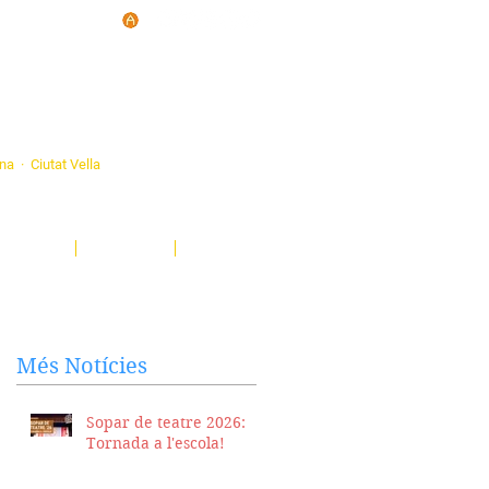
d'Ateneus de
ona · Ciutat Vella
eatre, sardanes, concerts, corals...
nima't i descobreix-nos!
Notícies
El Butlletí
Multimèdia
Més Notícies
Sopar de teatre 2026:
Tornada a l'escola!