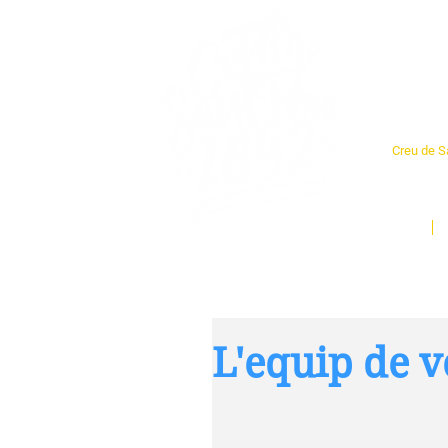
Cent
Creu de Sa
L'espai so
un munt d
Inici
L'equip de v