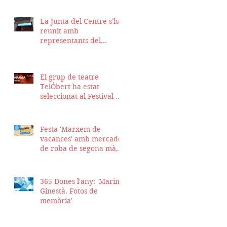
La Junta del Centre s'ha
reunit amb
representants del
Districte de Ciutat Vella
per fer seguiment del
projecte d'obra de la
El grup de teatre
nostra seu
TelÓbert ha estat
seleccionat al Festival de
la Tour en Scène 2026, a
Suïssa
Festa 'Marxem de
vacances' amb mercadet
de roba de segona mà,
sopar i talent show
365 Dones l'any: 'Marina
Ginestà. Fotos de
memòria'