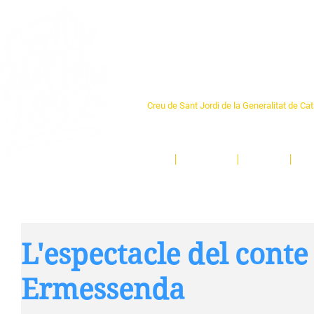
Centre Sant Pere 1
Creu de Sant Jordi de la Generalitat de Ca
L'espai sociocultural de trobada per als ve
un munt d'activitats i de persones t'esper
Inici
El Centre
Espais
Ge
L'espectacle del conte 
Ermessenda