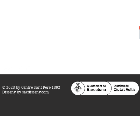
Centre Sant Pere 1892
Carrer del Rec, 21-23. 080
03 Barcelona
Tel.:
93 268 25 09
Horari d'obertura:
Totes les tardes de dilluns a dissabte (17 a 21
h.)
M
atins de dilluns, dimecres i divendres (
10 a 14 h.)
Teatre i Auditori: Carrer S
ant Pere més
Alt, 25.
info@centresantpere.com
© 2023 by Centre Sant Pere 1892
Disseny by
sacdisseny.com