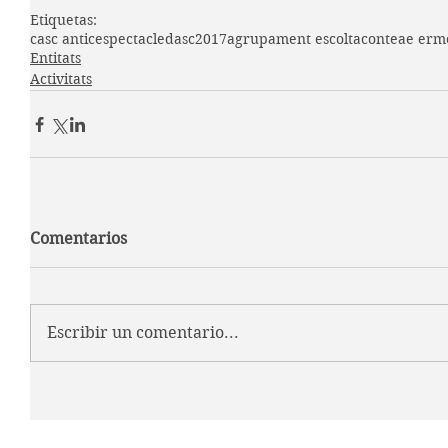
Etiquetas:
casc antic
espectacle
dasc2017
agrupament escolta
conte
ae erm
Entitats
Activitats
Comentarios
Escribir un comentario...