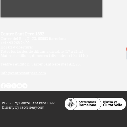
Centre Sant Pere 1892
Carrer del Rec, 21-23. 080
03 Barcelona
Tel.:
93 268 25 09
Horari d'obertura:
Totes les tardes de dilluns a dissabte (17 a 21
h.)
M
atins de dilluns, dimecres i divendres (
10 a 14 h.)
Teatre i Auditori: Carrer S
ant Pere més
Alt, 25.
info@centresantpere.com
© 2023 by Centre Sant Pere 1892
Disseny by
sacdisseny.com