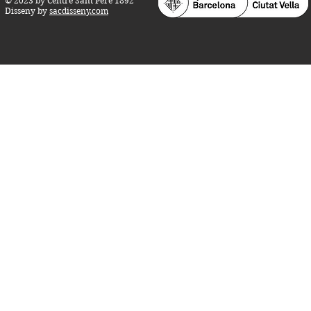
© 2023 by Centre Sant Pere 1892
Disseny by
sacdisseny.com