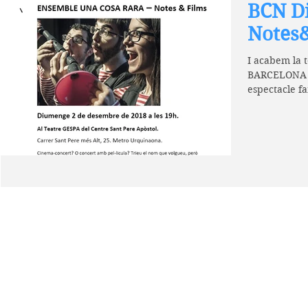
BCN Di
Notes
I acabem la 
BARCELONA 
espectacle f
cosa rara....