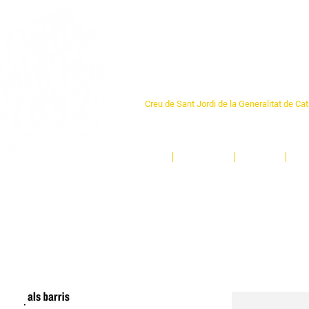
Centre Sant Pere 1
Creu de Sant Jordi de la Generalitat de Ca
L'espai sociocultural de trobada per als ve
un munt d'activitats i de persones t'esper
Inici
El Centre
Espais
Ge