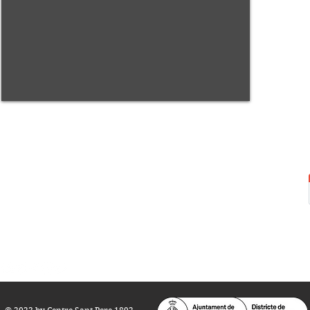
Centre Sant Pere 1892
Carrer del Rec, 21-23. 080
03 Barcelona
Tel.:
93 268 25 09
Horari d'obertura:
Totes les tardes de dilluns a dissabte (17 a 21
h.)
M
atins de dilluns, dimecres i divendres (
10 a 14 h.)
Teatre i Auditori: Carrer S
ant Pere més
Alt, 25.
info@centresantpere.com