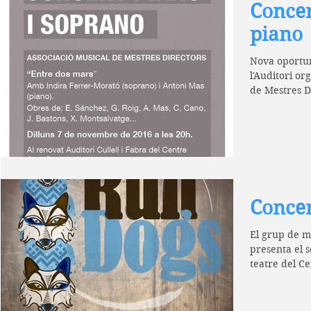
Concer
piano
Nova oportun
l'Auditori or
de Mestres Di
Conce
El grup de m
presenta el 
teatre del Ce