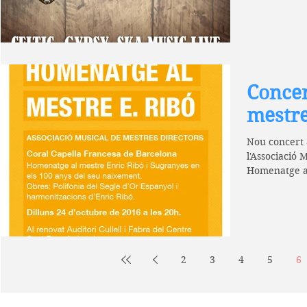
Concer
mestre
Nou concert a
l'Associació 
Homenatge al
en els 100...
2
3
4
5
6