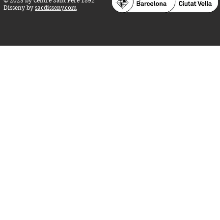
© 2023 by Centre Sant Pere 1892
Disseny by
sacdisseny.com