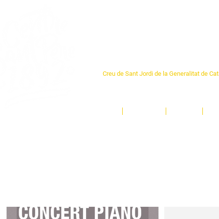
Centre Sant Pere 1
Creu de Sant Jordi de la Generalitat de Ca
L'espai sociocultural de trobada per als ve
un munt d'activitats i de persones t'esper
Inici
El Centre
Espais
Ge