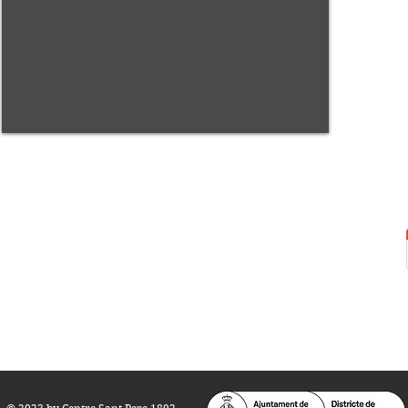
Centre Sant Pere 1892
Carrer del Rec, 21-23. 080
03 Barcelona
Tel.:
93 268 25 09
Horari d'obertura:
Totes les tardes de dilluns a dissabte (17 a 21
h.)
M
atins de dilluns, dimecres i divendres (
10 a 14 h.)
Teatre i Auditori: Carrer S
ant Pere més
Alt, 25.
info@centresantpere.com