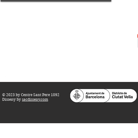
Centre Sant Pere 1892
Carrer del Rec, 21-23. 080
03 Barcelona
Tel.:
93 268 25 09
Horari d'obertura:
Totes les tardes de dilluns a dissabte (17 a 21
h.)
M
atins de dilluns, dimecres i divendres (
10 a 14 h.)
Teatre i Auditori: Carrer S
ant Pere més
Alt, 25.
info@centresantpere.com
© 2023 by Centre Sant Pere 1892
Disseny by
sacdisseny.com