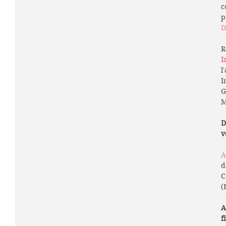
c
p
D
R
I
l
I
G
M
D
v
A
d
C
(
A
f