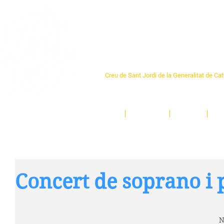
Centre Sant Pere 1
Creu de Sant Jordi de la Generalitat de Ca
L'espai sociocultural de trobada per als ve
un munt d'activitats i de persones t'esper
Inici
El Centre
Espais
Ge
Concert de soprano i 
N