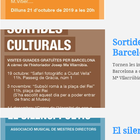
Sortid
Barce
Tornen les in
Barcelona a c
Mª Vilarrúbia.
El sile