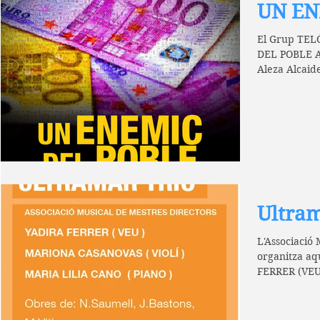
UN EN
El Grup TELÓBERT presenta
DEL POBLE Au
Aleza Alcaid
les...
Ultram
L'Associació 
organitza a
FERRER (VE
MARIA LILIA