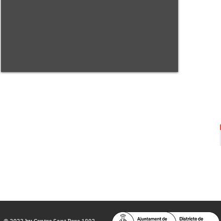
Centre Sant Pere 1892
Carrer del Rec, 21-23. 080
03 Barcelona
Tel.:
93 268 25 09
Horari d'obertura:
Totes les tardes de dilluns a dissabte (17 a 21
h.)
M
atins de dilluns, dimecres i divendres (
10 a 14 h.)
Teatre i Auditori: Carrer S
ant Pere més
Alt, 25.
info@centresantpere.com