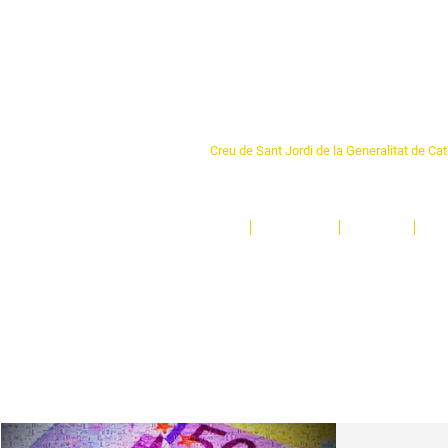
Centre Sant Pere 1
Creu de Sant Jordi de la Generalitat de Ca
L'espai sociocultural de trobada per als ve
un munt d'activitats i de persones t'esper
Inici
El Centre
Espais
Ge