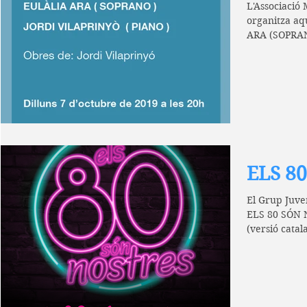
L'Associació 
organitza a
ARA (SOPRAN
Amb obres de
ELS 8
El Grup Juve
ELS 80 SÓN 
(versió catal
Noguera)...