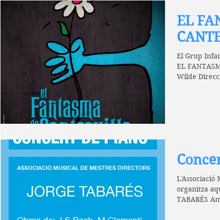
EL FA
CANTE
El Grup Infa
EL FANTASM
Wilde Direc
HORARI!...
Concer
L'Associació 
organitza a
TABARÉS Amb 
Ò.Esplà i...