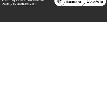
© 2023 by Centre Sant Pere 1892
Disseny by
sacdisseny.com