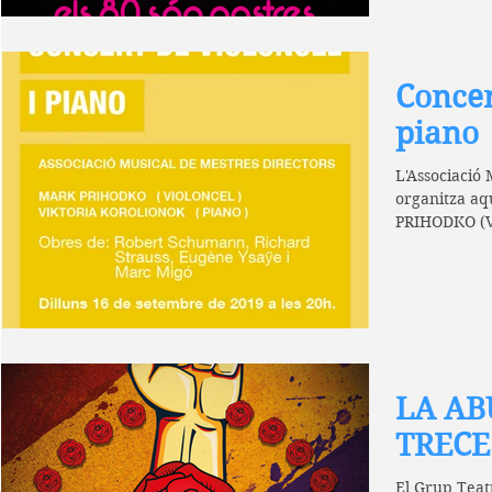
Concer
piano
L'Associació 
organitza a
PRIHODKO (
KOROLIONOK 
LA AB
TRECE
El Grup Tea