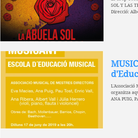
SOL Y LAS T
Direcció: Alb
DISSABTE 14.
MUSIC
d'Educ
L'Associació 
organitza a
ANA PUIG, P
RIBERA, ALBE