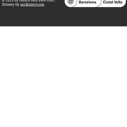
© 2023 by Centre Sant Pere 1892
Disseny by
sacdisseny.com