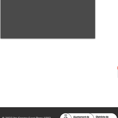
Centre Sant Pere 1892
Carrer del Rec, 21-23. 080
03 Barcelona
Tel.:
93 268 25 09
Horari d'obertura:
Totes les tardes de dilluns a dissabte (17 a 21
h.)
M
atins de dilluns, dimecres i divendres (
10 a 14 h.)
Teatre i Auditori: Carrer S
ant Pere més
Alt, 25.
info@centresantpere.com