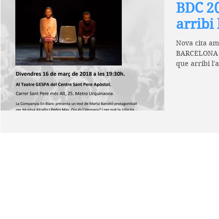
BDC 20
arribi
Nova cita am
BARCELONA 
que arribi l
Blanc. La Júli