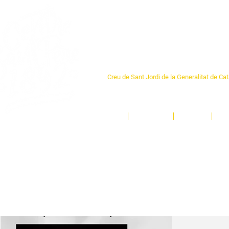
Centre Sant Pere 1
Creu de Sant Jordi de la Generalitat de Ca
L'espai sociocultural de trobada per als ve
un munt d'activitats i de persones t'esper
Inici
El Centre
Espais
Ge