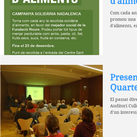
d'alim
Com cada any
promou una c
d'aliments, e
Presen
Quarte
El passat div
Auditori Cull
d'un interess