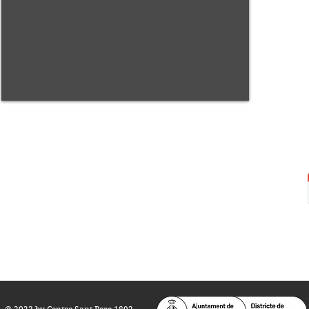
Centre Sant Pere 1892
Carrer del Rec, 21-23. 080
03 Barcelona
Tel.:
93 268 25 09
Horari d'obertura:
Totes les tardes de dilluns a dissabte (17 a 21
h.)
M
atins de dilluns, dimecres i divendres (
10 a 14 h.)
Teatre i Auditori: Carrer S
ant Pere més
Alt, 25.
info@centresantpere.com