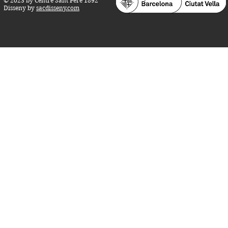
© 2023 by Centre Sant Pere 1892
Disseny by
sacdisseny.com