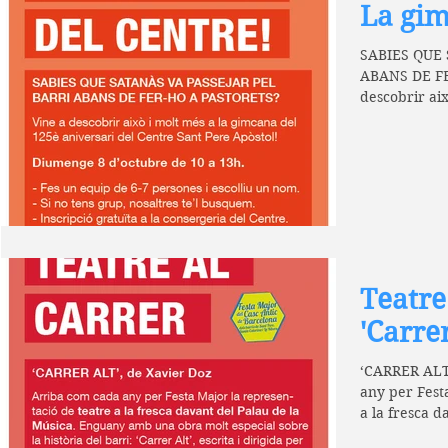
La gim
SABIES QUE S
ABANS DE FE
descobrir aix
125è aniversa
Teatre 
'Carrer
‘CARRER ALT’
any per Fest
a la fresca d