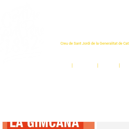
Centre Sant Pere 1
Creu de Sant Jordi de la Generalitat de Ca
L'espai sociocultural de trobada per als ve
un munt d'activitats i de persones t'esper
Inici
El Centre
Espais
Ge