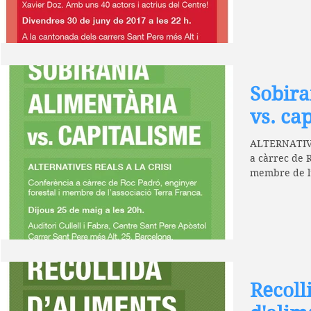
Sobira
vs. ca
ALTERNATIVE
a càrrec de R
membre de l’
entrada...
Recoll