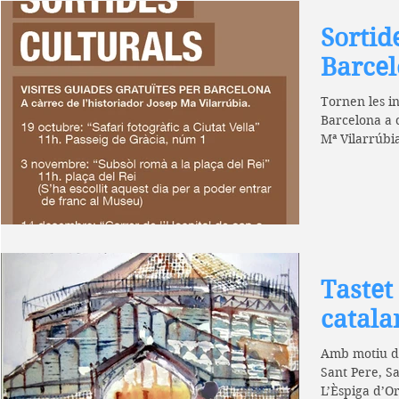
Sortid
Barce
Tornen les in
Barcelona a c
Mª Vilarrúbia.
Tastet
catala
Amb motiu de
Sant Pere, Sa
L’Èspiga d’Or