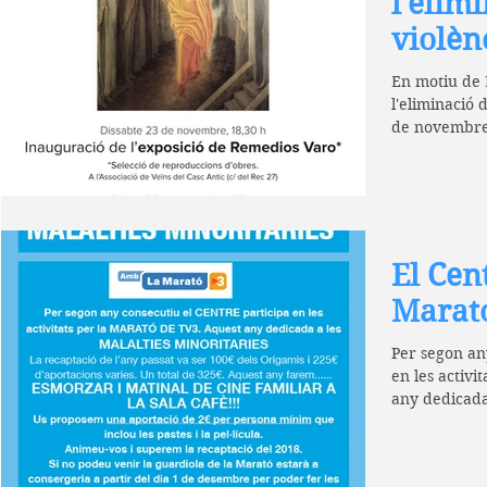
l'elim
violèn
En motiu de 
l'eliminació 
de novembre 
Casc...
El Cen
Marat
Per segon an
en les activi
any dedicad
MINORITÀRIE