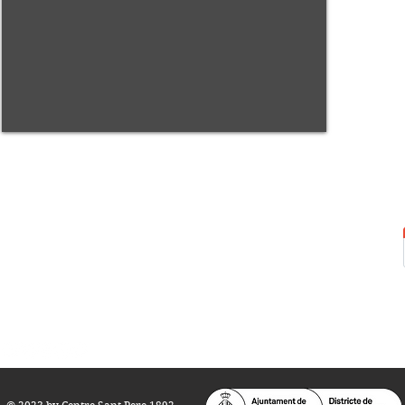
Centre Sant Pere 1892
Carrer del Rec, 21-23. 080
03 Barcelona
Tel.:
93 268 25 09
Horari d'obertura:
Totes les tardes de dilluns a dissabte (17 a 21
h.)
M
atins de dilluns, dimecres i divendres (
10 a 14 h.)
Teatre i Auditori: Carrer S
ant Pere més
Alt, 25.
info@centresantpere.com