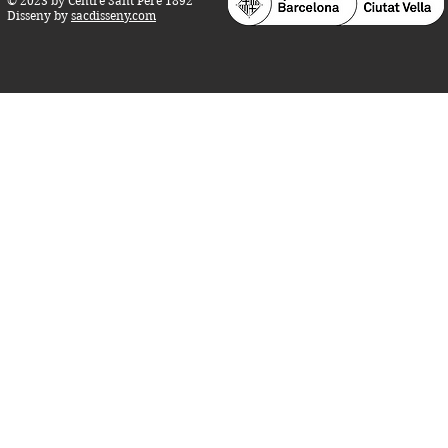
© 2023 by Centre Sant Pere 1892
Disseny by
sacdisseny.com