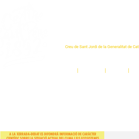
Centre Sant Pere 1
Creu de Sant Jordi de la Generalitat de Ca
L'espai sociocultural de trobada per als ve
un munt d'activitats i de persones t'esper
Inici
El Centre
Espais
Ge