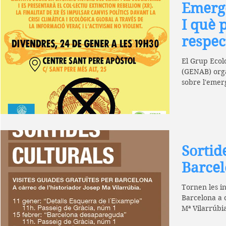
Emergè
I què 
respec
El Grup Ecol
(GENAB) org
sobre l'emer
de...
Sortid
Barce
Tornen les in
Barcelona a c
Mª Vilarrúbia.