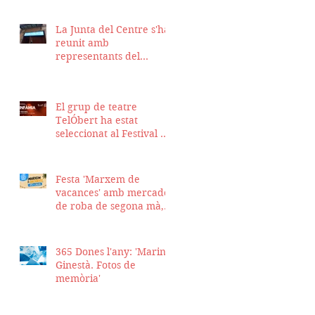
La Junta del Centre s'ha
reunit amb
representants del
Districte de Ciutat Vella
per fer seguiment del
projecte d'obra de la
El grup de teatre
nostra seu
TelÓbert ha estat
seleccionat al Festival de
la Tour en Scène 2026, a
Suïssa
Festa 'Marxem de
vacances' amb mercadet
de roba de segona mà,
sopar i talent show
365 Dones l'any: 'Marina
Ginestà. Fotos de
memòria'