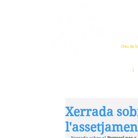
Cent
Creu de Sa
L'espai so
un munt d
Inici
Xerrada sobr
l'assetjamen