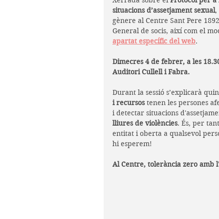
Xerrada sobre el 
Protocol per a
situacions d’assetjament sexual
,
gènere al Centre Sant Pere 1892
General de socis, així com el mod
apartat específic del web
.
Dimecres 4 de febrer, a les 18.3
Auditori Cullell i Fabra.
Durant la sessió s’explicarà quin
i recursos
 tenen les persones af
i detectar situacions d'assetjame
lliures de violències
. És, per ta
entitat i oberta a qualsevol pers
hi esperem!
Al Centre, tolerància zero amb l