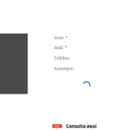
Consulta aquí
21
h.)