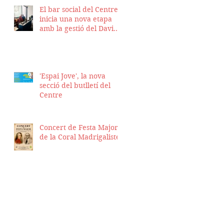
El bar social del Centre
inicia una nova etapa
amb la gestió del David
Nicolas i el Hassan
Munaim
'Espai Jove', la nova
secció del butlletí del
Centre
Concert de Festa Major
de la Coral Madrigalistes