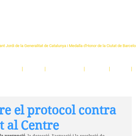
Formem part de la
Federació 
Catalunya
re Sant Pere 1892
nt Jordi de la Generalitat de Catalunya i Medalla d'Honor de la Ciutat de Barcel
ciocultural de trobada per als veïns i veïnes del barri de Sant Pere de Barcelona.
T
'activitats i de persones t'esperen en una casa amb més de 130 anys d'història.
A
El Centre
Espais
Gestions online
Entitats
Teatre
e el protocol contra
t al Centre