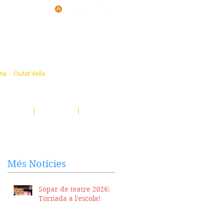
d'Ateneus de
ona · Ciutat Vella
eatre, sardanes, concerts, corals...
nima't i descobreix-nos!
Notícies
El Butlletí
Multimèdia
Més Notícies
Sopar de teatre 2026:
Tornada a l'escola!