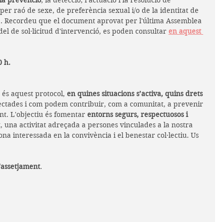
 la prevenció
, la detecció, l’actuació i la resolució de 
 per raó de sexe, de preferència sexual i/o de la identitat de 
. Recordeu que el document​ aprovat per l'última Assemblea 
el de sol·licitud d'intervenció, es poden consultar 
en aquest 
0 h.
 és aquest protocol, 
en quines situacions s’activa, quins drets 
ectades i com podem contribuir, com a comunitat, a prevenir 
nt. L'objectiu és fomentar 
entorns segurs, respectuosos i 
nt, una activitat adreçada a persones vinculades a la nostra 
ona interessada en la convivència i el benestar col·lectiu. Us 
'assetjament
.