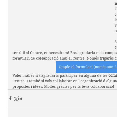
C
c
i
v
s
S
c
ser útil al Centre, et necessitem! Ens agradaria molt compt
formulari de col·laboració amb el Centre. Només trigaràs ci
Omple el formulari (només són 5
Volem saber si t'agradaria participar en alguna de les 
comis
Centre. I també si vols col·laborar en l'organització d'alguna
propostes i idees. Moltes gràcies per la teva col·laboració!