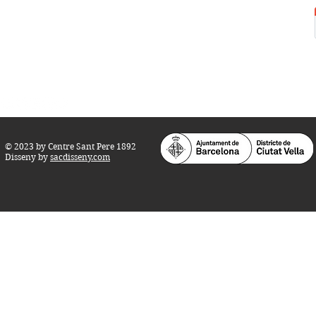
Horari d'obertura:
Totes les tardes de dilluns a dissabte (17 a 21
h.)
M
atins de dilluns, dimecres i divendres (
10 a 14 h.)
Teatre i Auditori: Carrer S
ant Pere més
Alt, 25.
info@centresantpere.com
© 2023 by Centre Sant Pere 1892
Disseny by
sacdisseny.com