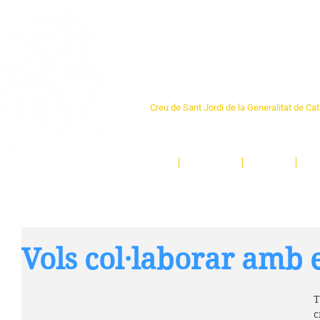
Centre Sant Pere 1
Creu de Sant Jordi de la Generalitat de Ca
L'espai sociocultural de trobada per als ve
un munt d'activitats i de persones t'esper
Inici
El Centre
Espais
Ge
Vols col·laborar amb 
T
c