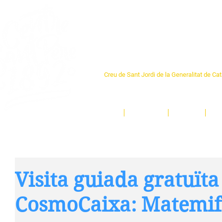
Centre Sant Pere 1
Creu de Sant Jordi de la Generalitat de Ca
L'espai sociocultural de trobada per als ve
un munt d'activitats i de persones t'esper
Inici
El Centre
Espais
Ge
Visita guiada gratuïta
CosmoCaixa: Matemif