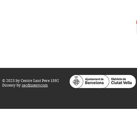
Centre Sant Pere 1892
Carrer del Rec, 21-23. 080
03 Barcelona
Tel.:
93 268 25 09
Horari d'obertura:
Totes les tardes de dilluns a dissabte (17 a 21
h.)
M
atins de dilluns, dimecres i divendres (
10 a 14 h.)
Teatre i Auditori: Carrer S
ant Pere més
Alt, 25.
info@centresantpere.com
© 2023 by Centre Sant Pere 1892
Disseny by
sacdisseny.com