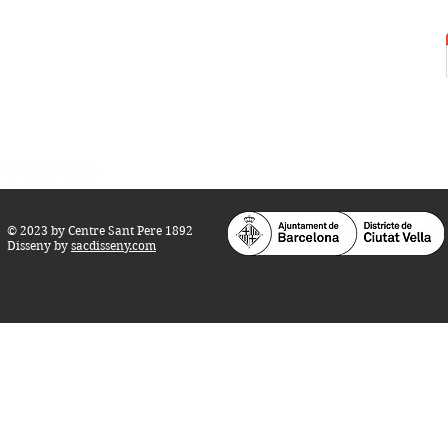
Carrer del Rec, 21-23. 080
03 Barcelona
Tel.:
93 268 25 09
Horari d'obertura:
Totes les tardes de dilluns a dissabte (17 a 21
h.)
M
atins de dilluns, dimecres i divendres (
10 a 14 h.)
Teatre i Auditori: Carrer S
ant Pere més
Alt, 25.
info@centresantpere.com
© 2023 by Centre Sant Pere 1892
Disseny by
sacdisseny.com