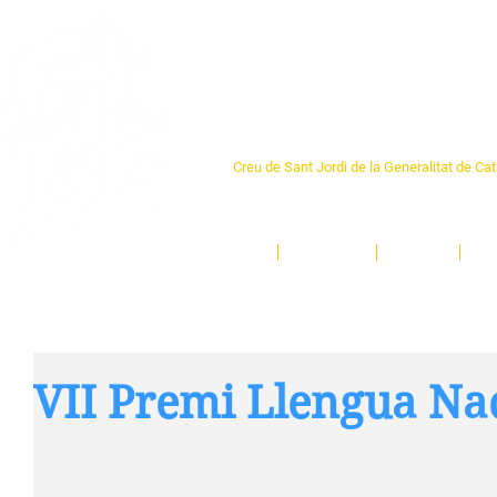
Centre Sant Pere 1
Creu de Sant Jordi de la Generalitat de Ca
L'espai sociocultural de trobada per als ve
un munt d'activitats i de persones t'esper
Inici
El Centre
Espais
Ge
VII Premi Llengua Na