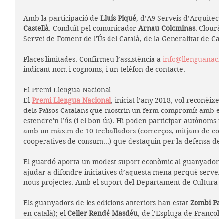
Amb la participació de 
Lluís Piqué
, d’A9 Serveis d’Arquitec
Castellà
. Conduït pel comunicador 
Arnau Colominas
. Clour
Servei de Foment de l'Ús del Català, de la Generalitat de C
Places limitades. Confirmeu l’assistència a 
info@llenguanaci
indicant nom i cognoms, i un telèfon de contacte.
El Premi Llengua Nacional
El 
Premi Llengua Nacional
, iniciat l’any 2018, vol reconèi
dels Països Catalans que mostrin un ferm compromís amb el 
estendre'n l’ús (i el bon ús). Hi poden participar autònoms 
amb un màxim de 10 treballadors (comerços, mitjans de comu
cooperatives de consum…) que destaquin per la defensa de 
El guardó aporta un modest suport econòmic al guanyador (3
ajudar a difondre iniciatives d’aquesta mena perquè servei
nous projectes. Amb el suport del Departament de Cultura d
Els guanyadors de les edicions anteriors han estat 
Zombi Pa
en català); el 
Celler Rendé Masdéu
, de l’Espluga de Francolí