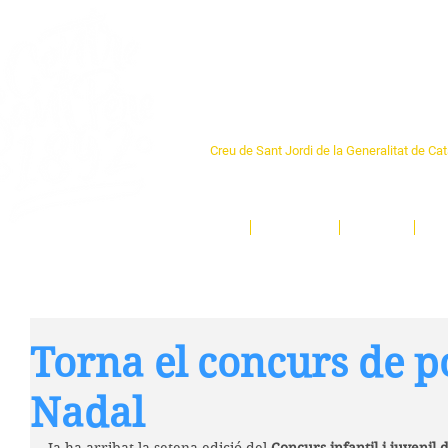
Centre Sant Pere 1
Creu de Sant Jordi de la Generalitat de Ca
L'espai sociocultural de trobada per als ve
un munt d'activitats i de persones t'esper
Inici
El Centre
Espais
Ge
Torna el concurs de p
Nadal