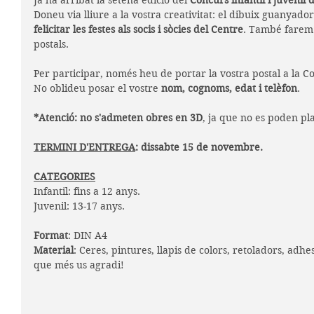
Ja ha arribat la setena edició del 
Concurs infantil i juvenil 
Doneu via lliure a la vostra creativitat: el dibuix guanyado
felicitar les festes als socis i sòcies del Centre
. També farem
postals. 
Per participar, només heu de portar la vostra postal a la Co
No oblideu posar el vostre 
nom, cognoms, edat i telèfon
.
*Atenció: no s'admeten obres en 3D
, ja que no es poden p
TERMINI D'ENTREGA
: dissabte 15 de novembre. 
CATEGORIES
Infantil: fins a 12 anys.
Juvenil: 13-17 anys.
Format
: DIN A4
Material
: Ceres, pintures, llapis de colors, retoladors, adhe
que més us agradi! 