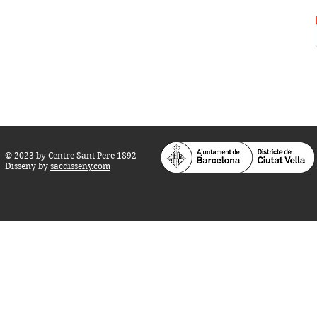
Tel.:
93 268 25 09
Horari d'obertura:
Totes les tardes de dilluns a dissabte (17 a 21
h.)
M
atins de dilluns, dimecres i divendres (
10 a 14 h.)
Teatre i Auditori: Carrer S
ant Pere més
Alt, 25.
info@centresantpere.com
© 2023 by Centre Sant Pere 1892
Disseny by
sacdisseny.com