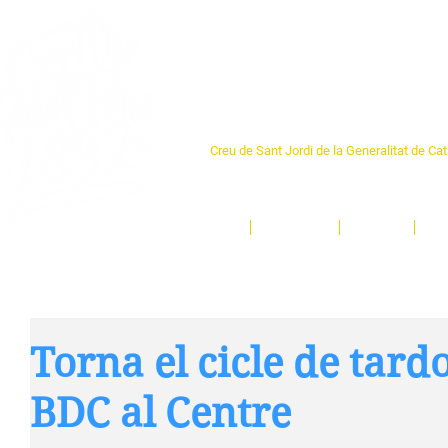
Centre Sant Pere 1
Creu de Sant Jordi de la Generalitat de Ca
L'espai sociocultural de trobada per als ve
un munt d'activitats i de persones t'esper
Inici
El Centre
Espais
Ge
Torna el cicle de tard
BDC al Centre