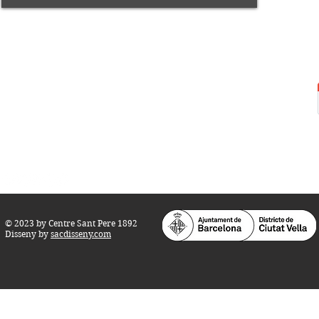
Centre Sant Pere 1892
Carrer del Rec, 21-23. 080
03 Barcelona
Tel.:
93 268 25 09
Horari d'obertura:
Totes les tardes de dilluns a dissabte (17 a 21
h.)
M
atins de dilluns, dimecres i divendres (
10 a 14 h.)
Teatre i Auditori: Carrer S
ant Pere més
Alt, 25.
info@centresantpere.com
© 2023 by Centre Sant Pere 1892
Disseny by
sacdisseny.com