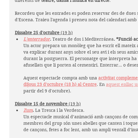
diferents de 
teatre, dansa i música en directe
. 
Recordeu que les entrades es poden reservar des de dues 
d'Escena. Traieu l'agenda i preneu nota del calendari amb t
Dissabte 25 d'octubre 
(19 h)
L'enterrador
. 
Teatro de dos i Mediterránea
.
*Funció ac
Un actor prepara un monòleg que ha escrit ell mateix a p
va explicar durant anys sobre el seu avi i els seus amics
durant la postguerra. El personatge que interpreta ha 
afusellats que li porten al cementiri. Enterrar… o dese
Aquest espectacle compta amb una
activitat compleme
dijous 23 d'octubre (18 h) al Centre
. En 
aquest enllaç u
partir del 9 d'octubre).
Dissabte 15 de novembre 
(19 h)
Zum
. 
La Tresca i la Verdesca. 
Un espectacle musical d’animació amb cançons de compos
membres del grup són unes abelles que canten i toquen
de cançons, fetes a foc lent, amb un ampli ventall d’in