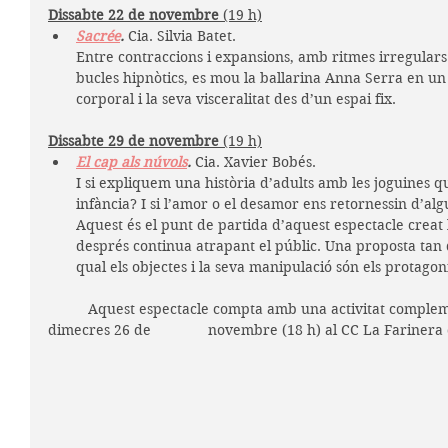
Dissabte 22 de novembre 
(19 h)
Sacrée
. 
Cia. Silvia Batet.
Entre contraccions i expansions, amb ritmes irregulars
bucles hipnòtics, es mou la ballarina Anna Serra en un 
corporal i la seva visceralitat des d’un espai fix. 
Dissabte 29 de novembre 
(19 h)
El cap als núvols
.
Cia. Xavier Bobés.
I si expliquem una història d’adults amb les joguines q
infància? I si l’amor o el desamor ens retornessin d’al
Aquest és el punt de partida d’aquest espectacle creat
després continua atrapant el públic. Una proposta tan
qual els objectes i la seva manipulació són els protagoni
	Aquest espectacle compta amb una activitat complementària de Xavier Bobés el 
dimecres 26 de 		novembre (18 h) al CC La Farine