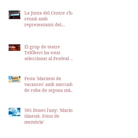
La Junta del Centre s'ha
reunit amb
representants del
Districte de Ciutat Vella
per fer seguiment del
projecte d'obra de la
El grup de teatre
nostra seu
TelÓbert ha estat
seleccionat al Festival de
la Tour en Scène 2026, a
Suïssa
Festa 'Marxem de
vacances' amb mercadet
de roba de segona mà,
sopar i talent show
365 Dones l'any: 'Marina
Ginestà. Fotos de
memòria'