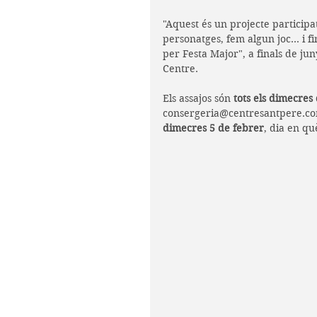
"Aquest és un projecte participa
personatges, fem algun joc... i
per Festa Major", a finals de juny
Centre.
Els assajos són
 tots els dimecres
consergeria@centresantpere.com
dimecres 5 de febrer
, dia en qu