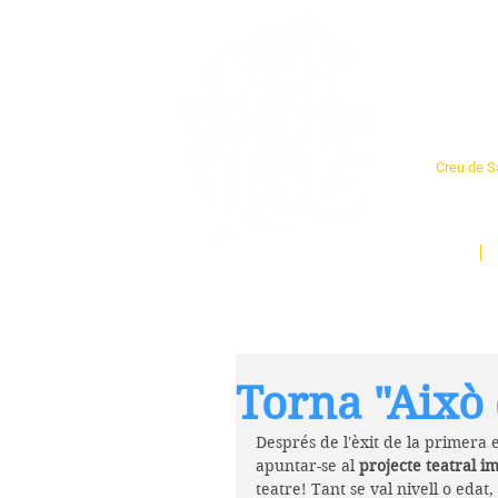
Cent
Creu de Sa
L'espai so
un munt d
Inici
Torna "Això 
Després de l'èxit de la primera e
apuntar-se al 
projecte teatral 
teatre! Tant se val nivell o edat,