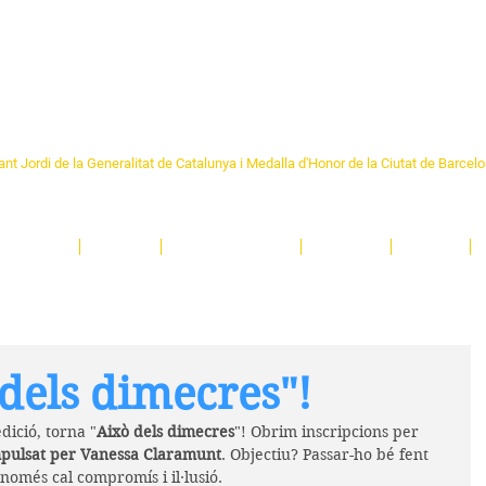
Formem part de la
Federació 
Catalunya
re Sant Pere 1892
nt Jordi de la Generalitat de Catalunya i Medalla d'Honor de la Ciutat de Barcel
ciocultural de trobada per als veïns i veïnes del barri de Sant Pere de Barcelona.
T
'activitats i de persones t'esperen en una casa amb més de 130 anys d'història.
A
El Centre
Espais
Gestions online
Entitats
Teatre
dels dimecres"!
dició, torna "
Això dels dimecres
"! Obrim inscripcions per 
impulsat per Vanessa Claramunt
. Objectiu? Passar-ho bé fent 
 només cal compromís i il·lusió. 