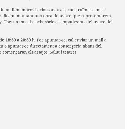
tiu on fem improvisacions teatrals, construïm escenes i 
 finalitzem muntant una obra de teatre que representarem 
. Obert a tots els socis, sòcies i simpatitzants del teatre del 
 de 18:30 a 20:30 h
. Per apuntar-se, cal enviar un mail a 
 o apuntar-se directament a consergeria 
abans del 
è començaran els assajos. Salut i teatre!