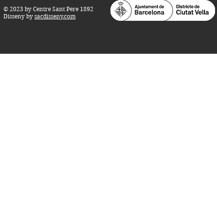
© 2023 by Centre Sant Pere 1892
Disseny by
sacdisseny.com