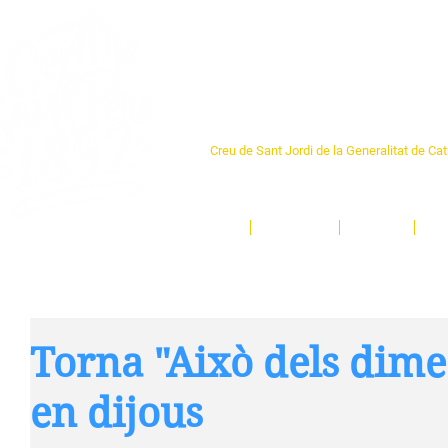
Centre Sant Pere 1
Creu de Sant Jordi de la Generalitat de Ca
L'espai sociocultural de trobada per als ve
un munt d'activitats i de persones t'esper
Inici
El Centre
Espais
Ge
Torna "Això dels dimec
en dijous