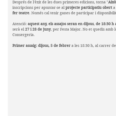
Després de l'èxit de les dues primeres edicions, torna "
Això
inscripcions per apuntar-se al 
projecte participatiu obert
 a
fer teatre
. Només cal tenir ganes de participar i disponibilit
Atenció: 
aquest any, els assajos seran en dijous
, 
de 18:30 h 
serà el 
27 i 28 de juny
, per Festa Major. No et quedis amb le
Consergeria. 
Primer assaig: dijous, 5 de febrer
 a les 18:30 h, al carrer d