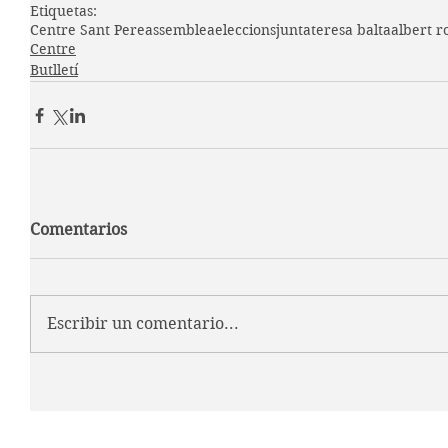
Etiquetas:
Centre Sant Pere
assemblea
eleccions
junta
teresa balta
albert r
Centre
Butlletí
Comentarios
Escribir un comentario...