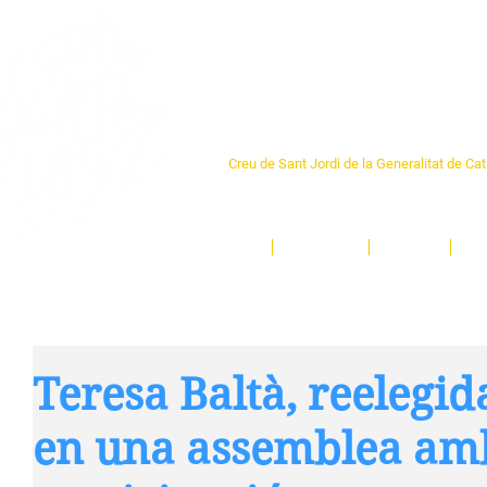
Centre Sant Pere 1
Creu de Sant Jordi de la Generalitat de Ca
L'espai sociocultural de trobada per als ve
un munt d'activitats i de persones t'esper
Inici
El Centre
Espais
Ge
Teresa Baltà, reelegid
en una assemblea am