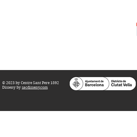
Centre Sant Pere 1892
Carrer del Rec, 21-23. 080
03 Barcelona
Tel.:
93 268 25 09
Horari d'obertura:
Totes les tardes de dilluns a dissabte (17 a 21
h.)
M
atins de dilluns, dimecres i divendres (
10 a 14 h.)
Teatre i Auditori: Carrer S
ant Pere més
Alt, 25.
info@centresantpere.com
© 2023 by Centre Sant Pere 1892
Disseny by
sacdisseny.com