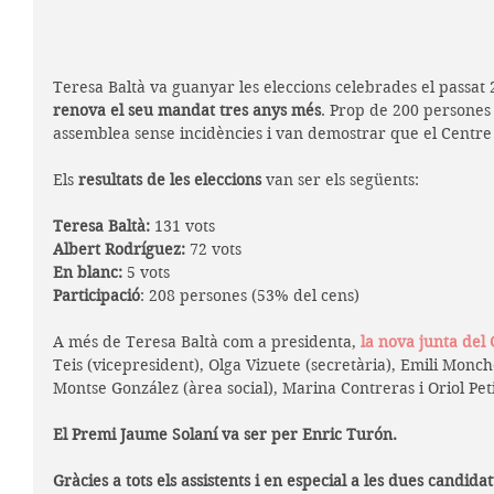
Teresa Baltà va guanyar les eleccions celebrades el passat 
renova el seu mandat tres anys més
. Prop de 200 persones
assemblea sense incidències i van demostrar que el Centre 
Els 
resultats de les eleccions
 van ser els següents:
Teresa Baltà:
 131 vots 
Albert Rodríguez:
 72 vots
En blanc:
 5 vots
Participació
: 208 persones (53% del cens)
A més de Teresa Baltà com a presidenta, 
la nova junta del
Teis (vicepresident), Olga Vizuete (secretària), Emili Moncho
Montse González (àrea social), Marina Contreras i Oriol Pet
El Premi Jaume Solaní va ser per Enric Turón.
Gràcies a tots els assistents i en especial a les dues candida