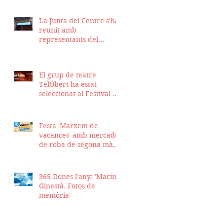
La Junta del Centre s'ha
reunit amb
representants del
Districte de Ciutat Vella
per fer seguiment del
projecte d'obra de la
El grup de teatre
nostra seu
TelÓbert ha estat
seleccionat al Festival de
la Tour en Scène 2026, a
Suïssa
Festa 'Marxem de
vacances' amb mercadet
de roba de segona mà,
sopar i talent show
365 Dones l'any: 'Marina
Ginestà. Fotos de
memòria'