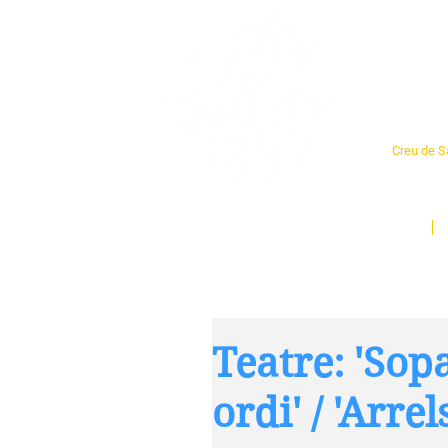
Cent
Creu de Sa
L'espai so
un munt d
Inici
Teatre: 'Sop
ordi' / 'Arrel