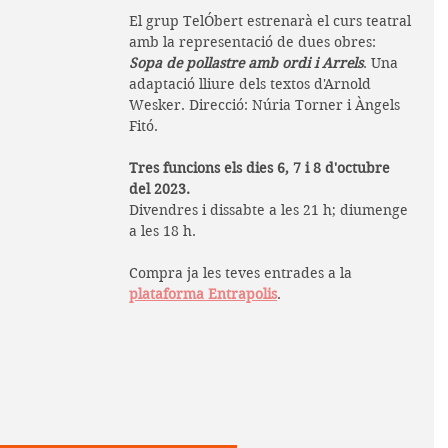
El grup TelÓbert estrenarà el curs teatral 
amb la representació de dues obres: 
Sopa de pollastre amb ordi i Arrels
. Una 
adaptació lliure dels textos d'Arnold 
Wesker. Direcció: Núria Torner i Àngels 
Fitó.
Tres funcions els dies 6, 7 i 8 d'octubre 
del 2023.
Divendres i dissabte a les 21 h; diumenge 
a les 18 h.
Compra ja les teves entrades a la 
plataforma Entrapolis
.