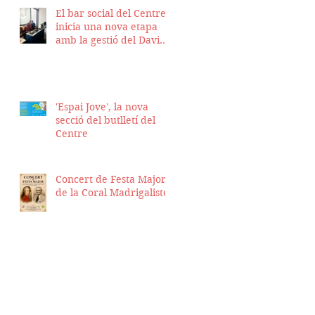
El bar social del Centre
inicia una nova etapa
amb la gestió del David
Nicolas i el Hassan
Munaim
'Espai Jove', la nova
secció del butlletí del
Centre
Concert de Festa Major
de la Coral Madrigalistes