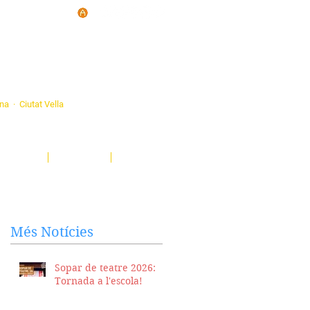
d'Ateneus de
ona · Ciutat Vella
eatre, sardanes, concerts, corals...
nima't i descobreix-nos!
Notícies
El Butlletí
Multimèdia
Més Notícies
Sopar de teatre 2026:
Tornada a l'escola!