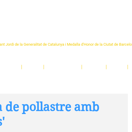
Formem part de la
Federació 
Catalunya
re Sant Pere 1892
nt Jordi de la Generalitat de Catalunya i Medalla d'Honor de la Ciutat de Barcel
ciocultural de trobada per als veïns i veïnes del barri de Sant Pere de Barcelona.
T
'activitats i de persones t'esperen en una casa amb més de 130 anys d'història.
A
El Centre
Espais
Gestions online
Entitats
Teatre
a de pollastre amb
s'