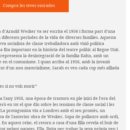
Compra les teves entrades
a d’Arnold Wesker va ser escrita el 1956 i forma part d'una 
 diferents períodes de la vida de diverses famílies. Aquesta 
va socialista de classe treballadora amb visió política 
fita important en la història del teatre polític al Regne Unit. 
a representa la desintegració de la família Kahn, amb un 
e en el comunisme. I quan arriba al 1956, amb la invasió 
ent d'un nou materialisme, Sarah es veu cada cop més aïllada 
es si no vols morir” 
a l'any 1958, una època de trastorn en ple inici de l’era del 
 en tot el que diu sobre les tensions de classe social i les 
. La protagonista viu a Londres amb el seu promès, un 
ista de l'anterior obra de Wesker, Sopa de pollastre amb ordi, 
 En aquest relat, el retorn a casa d'una filla revela el buit de 
t pelant patates. Ella, lluita per trobar la seva pròpia veu i 