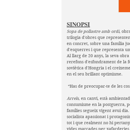
SINOPSI
Sopa de pollastre amb ordi
, obr
trilogia d'obres que representen
en concret, sobre una família jue
d'esquerres i que representa una 
Al llarg de 20 anys, la seva obr
rerefons d'esfondrament de la f
soviètica d'Hongria i el creixem
en el seu brillant optimisme.
 “Has de preocupar-te de les cos
Arrels
, en canvi, està ambientad
consumisme en la postguerra, però
famílies segueix vigent avui dia
socialista apassionat i protagon
tot i que realment no hi pertany.
vides marcades per xafarderies to