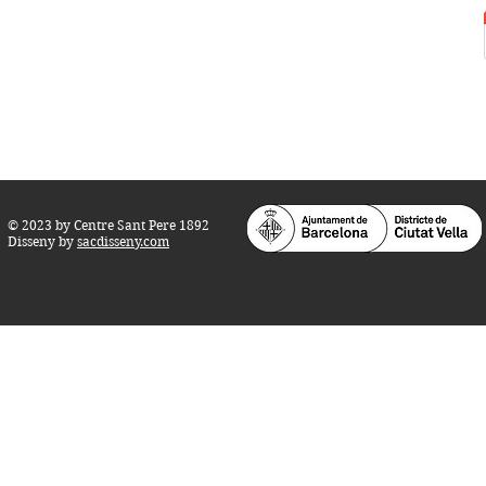
Horari d'obertura:
Totes les tardes de dilluns a dissabte (17 a 21
h.)
M
atins de dilluns, dimecres i divendres (
10 a 14 h.)
Teatre i Auditori: Carrer S
ant Pere més
Alt, 25.
info@centresantpere.com
© 2023 by Centre Sant Pere 1892
Disseny by
sacdisseny.com