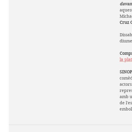
davant
aquest
Michae
Cruz 
Dissab
diumen
Compr
la pla
SINOP
comèd
actors
repre
amb u
de l'e
emboli