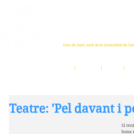
Centre Sant Pere 1
Creu de Sant Jordi de la Generalitat de Ca
L'espai sociocultural de trobada per als ve
un munt d'activitats i de persones t'esper
Inici
El Centre
Espais
Ge
Teatre: 'Pel davant i p
Si ten
bona 