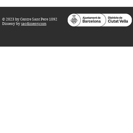
© 2023 by Centre Sant Pere 1892
Disseny by
sacdisseny.com