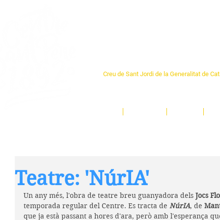
Centre Sant Pere 1
Creu de Sant Jordi de la Generalitat de Ca
L'espai sociocultural de trobada per als ve
un munt d'activitats i de persones t'esper
Inici
El Centre
Espais
Ge
Teatre: 'NúrIA'
Un any més, l'obra de teatre breu guanyadora dels 
Jocs Fl
temporada regular del Centre. Es tracta de 
NúrIA
, de 
Man
que ja està passant a hores d'ara, però amb l'esperança que